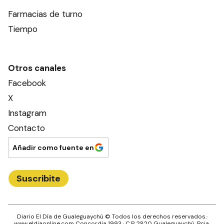
Farmacias de turno
Tiempo
Otros canales
Facebook
X
Instagram
Contacto
Añadir como fuente en
Suscribite
Diario El Día de Gualeguaychú
© Todos los derechos reservados.·
www.
eldiaonline.com
Concordia 1993
· C.P.
2820
Gualeguaychú
, Pcia.