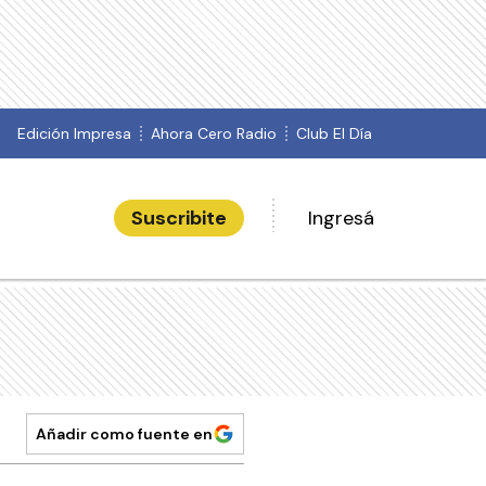
Edición Impresa
Ahora Cero Radio
Club El Día
Suscribite
Ingresá
Añadir como fuente en