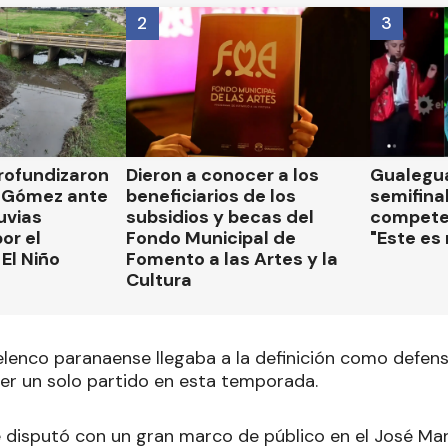
2
3
rofundizaron
Dieron a conocer a los
Gualegua
 Gómez ante
beneficiarios de los
semifinal
luvias
subsidios y becas del
compete
or el
Fondo Municipal de
"Este es
El Niño
Fomento a las Artes y la
Cultura
lenco paranaense llegaba a la definición como defenso
der un solo partido en esta temporada.
se disputó con un gran marco de público en el José Mar