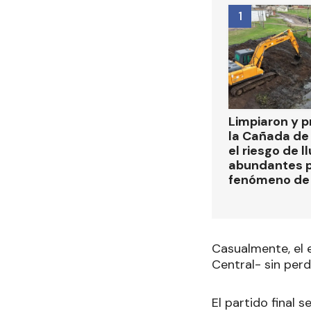
1
Limpiaron y p
la Cañada de
el riesgo de l
abundantes p
fenómeno de 
Casualmente, el e
Central- sin per
El partido final 