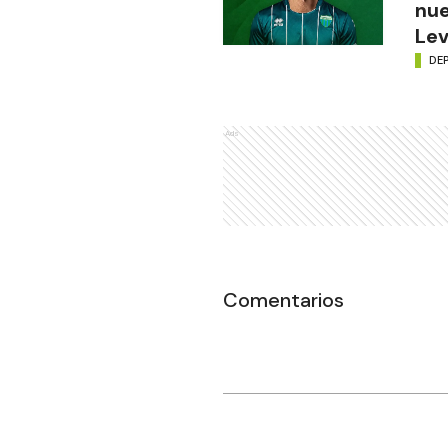
nue
Lev
DE
Ads
Comentarios