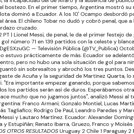
, la incapacidad del de Alfaro y la ausencia de públic
el bostezo. En el primer tiempo, Argentina mostró su 
elota dominó a Ecuador. A los 10' Ocampo desbordó po
l área. El chileno Tobar no dudó y cobró penal, que a 
urdazo cruzado.
 PT | Lionel Messi, de penal, le da el primer festejo de
Su gol número 71 en 139 partidos con la celeste y bla
vDgESXzuGC — Televisión Pública (@TV_Publica) Octo
po estuvo prácticamente de más. Ecuador se adelant
ntro, pero no hubo una sola situación de gol para nin
aguantó sin sobresaltos y abrochó los tres puntos. Des
aste de Acuña y la seguridad de Martinez Quarta, lo
i. "Era importante empezar ganando, porque sabemos lo
dos los partidos serán así de duros. Esperábamos otra 
hace mucho que no jugamos juntos", analizó Messi al t
gentina: Franco Armani; Gonzalo Montiel, Lucas Martí
ás Tagliafico; Rodrigo De Paul, Leandro Paredes y Ma
Messi y Lautaro Martínez. Ecuador: Alexander Domíngue
a y Estupiñán; Renato Ibarra, Gruezo, Franco y Moisé
OS OTROS RESULTADOS
Uruguay 2 Chile 1 Paraguay 2 