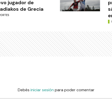
vo jugador de
p
adiakos de Grecia
s
e
PORTES
Debés
iniciar sesión
para poder comentar