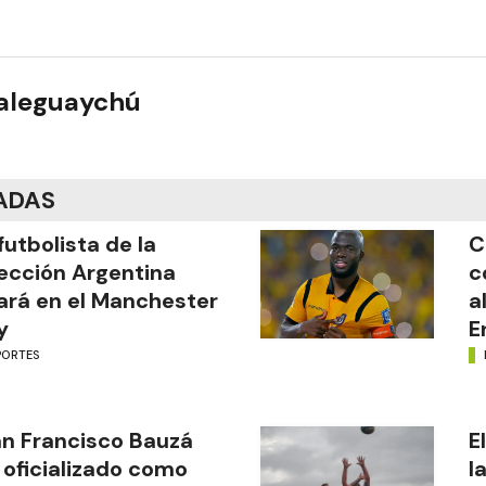
ualeguaychú
ADAS
futbolista de la
C
ección Argentina
c
ará en el Manchester
a
y
E
PORTES
n Francisco Bauzá
E
 oficializado como
l