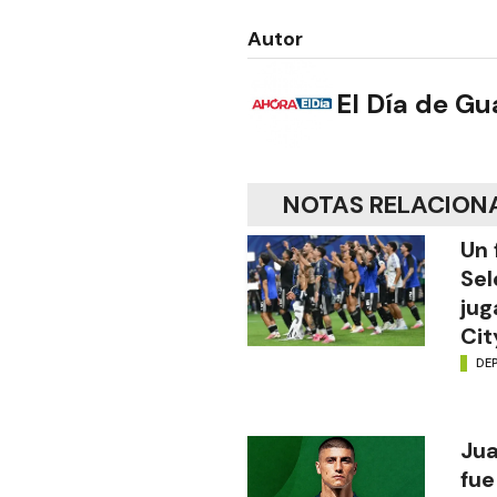
Autor
El Día de G
NOTAS RELACION
Un 
Sel
jug
Cit
DE
Jua
fue