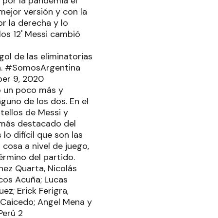
o por la pandemia el
mejor versión y con la
r la derecha y lo
los 12' Messi cambió
 gol de las eliminatorias
nca. #SomosArgentina
ber 9, 2020
ó un poco más y
guno de los dos. En el
tellos de Messi y
 más destacado del
 difícil que son las
cosa a nivel de juego,
érmino del partido.
nez Quarta, Nicolás
rcos Acuña; Lucas
z; Erick Ferigra,
s Caicedo; Angel Mena y
Perú 2