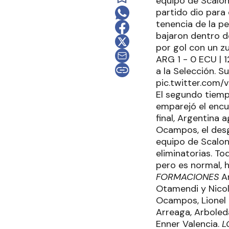
equipo de Scaloni
partido dio para 
tenencia de la p
bajaron dentro de
por gol con un z
ARG 1 - 0 ECU | 12
a la Selección. 
pic.twitter.com/
El segundo tiem
emparejó el encue
final, Argentina 
Ocampos, el desg
equipo de Scalon
eliminatorias. To
pero es normal, 
FORMACIONES
Ar
Otamendi y Nicol
Ocampos, Lionel 
Arreaga, Arboled
Enner Valencia.
L