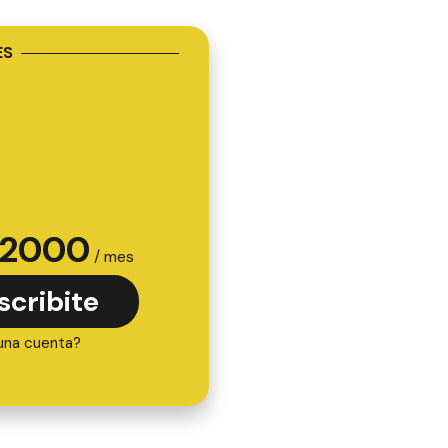
ES
2000
/ mes
scribite
una cuenta?