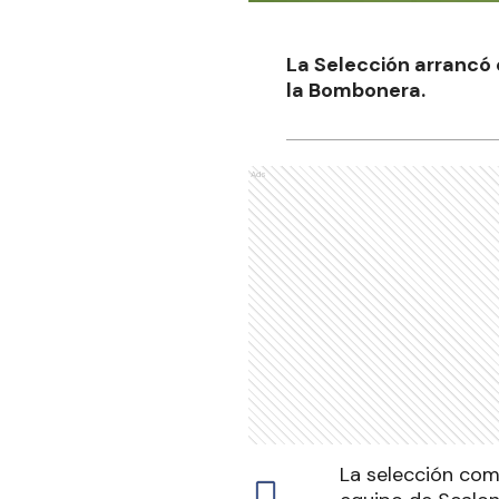
La Selección arrancó c
la Bombonera.
Ads
La selección come