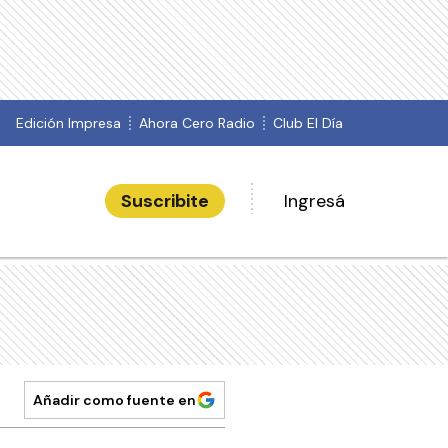
Edición Impresa
Ahora Cero Radio
Club El Día
Suscribite
Ingresá
Añadir como fuente en