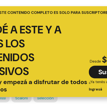
STE CONTENIDO COMPLETO ES SOLO PARA SUSCRIPTOR
É A ESTE Y A
 LOS
ENIDOS
$
Desde
SIVOS
Su
y empezá a disfrutar de todos
¿Ya tenés 
ios
Ingresá
essi
Scaloni
selección