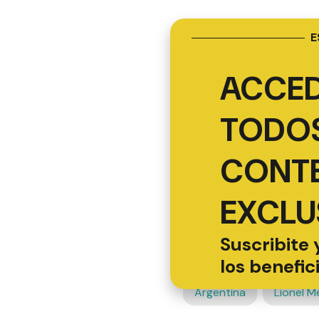
E
ACCED
TODOS
CONT
EXCLU
Suscribite 
los benefic
Argentina
Lionel M