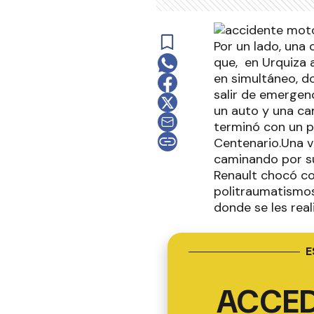
Por un lado, una
que, en Urquiza 
en simultáneo, d
salir de emergenc
un auto y una ca
terminó con un p
Centenario.Una ve
caminando por su
Renault chocó co
politraumatismos
donde se les rea
E
ACCED