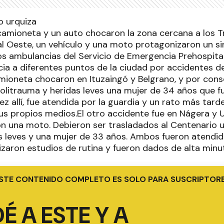
 camioneta y un auto chocaron la zona cercana a los T
al Oeste, un vehículo y una moto protagonizaron un s
os ambulancias del Servicio de Emergencia Prehospital
ia a diferentes puntos de la ciudad por accidentes de
mioneta chocaron en Ituzaingó y Belgrano, y por con
olitrauma y heridas leves una mujer de 34 años que fue
z allí, fue atendida por la guardia y un rato más tarde
s propios medios.El otro accidente fue en Nágera y 
n una moto. Debieron ser trasladados al Centenario u
 leves y una mujer de 33 años. Ambos fueron atendido
lizaron estudios de rutina y fueron dados de alta min
STE CONTENIDO COMPLETO ES SOLO PARA SUSCRIPTOR
É A ESTE Y A