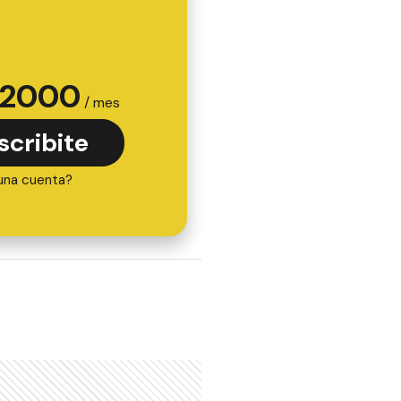
2000
/ mes
scribite
una cuenta?