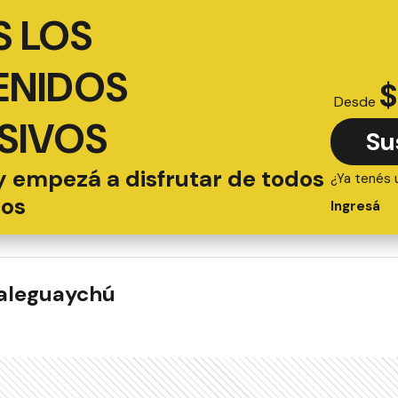
 LOS
ENIDOS
$
Desde
SIVOS
Su
y empezá a disfrutar de todos
¿Ya tenés 
ios
Ingresá
ualeguaychú