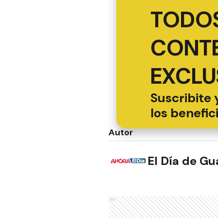
TODOS
CONT
EXCLU
Suscribite 
los benefic
Autor
El Día de G
Ads