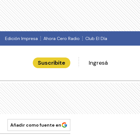
Edición Impresa
Ahora Cero Radio
Club El Día
Suscribite
Ingresá
Añadir como fuente en