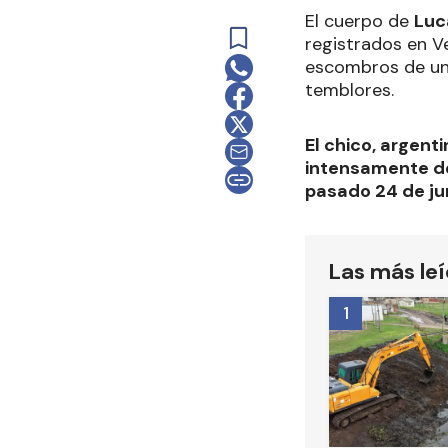
El cuerpo de
Luc
registrados en V
escombros de un 
temblores.
El chico, argen
intensamente de
pasado 24 de ju
Las más le
1