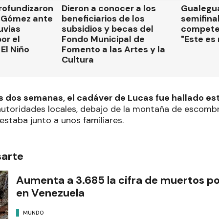
rofundizaron
Dieron a conocer a los
Gualegua
 Gómez ante
beneficiarios de los
semifinal
luvias
subsidios y becas del
compete
or el
Fondo Municipal de
"Este es
El Niño
Fomento a las Artes y la
Cultura
s dos semanas, el cadáver de Lucas fue hallado est
autoridades locales, debajo de la montaña de escombr
 estaba junto a unos familiares.
sarte
Aumenta a 3.685 la cifra de muertos po
en Venezuela
MUNDO