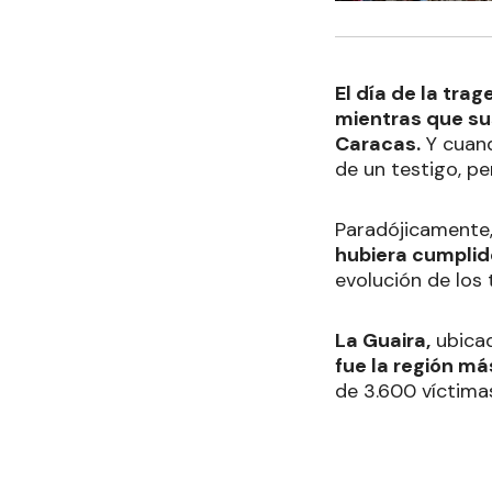
El día de la trag
mientras que su
Caracas.
Y cuand
de un testigo, pe
Paradójicamente,
hubiera cumplid
evolución de los
La Guaira,
ubicad
fue la región má
de 3.600 víctima