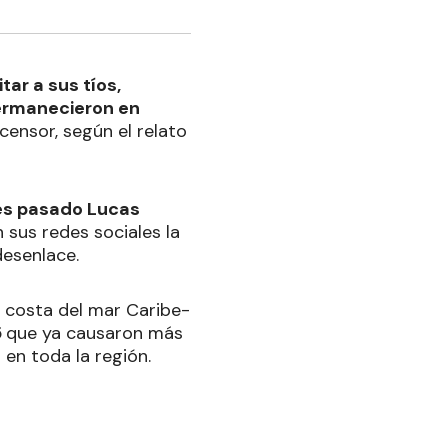
tar a sus tíos,
ermanecieron en
ensor, según el relato
es pasado Lucas
n sus redes sociales la
desenlace.
 costa del mar Caribe-
5
que ya causaron más
en toda la región.