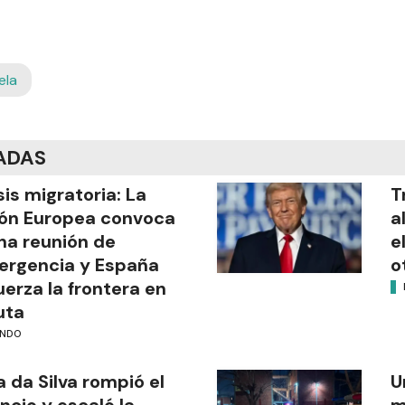
ela
ADAS
sis migratoria: La
T
ón Europea convoca
a
na reunión de
e
rgencia y España
o
uerza la frontera en
uta
NDO
a da Silva rompió el
U