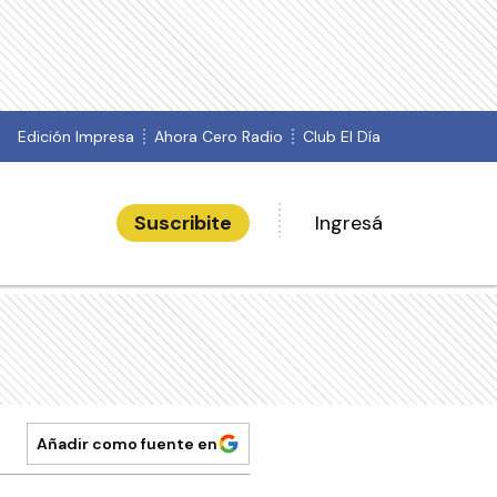
Edición Impresa
Ahora Cero Radio
Club El Día
Suscribite
Ingresá
Añadir como fuente en