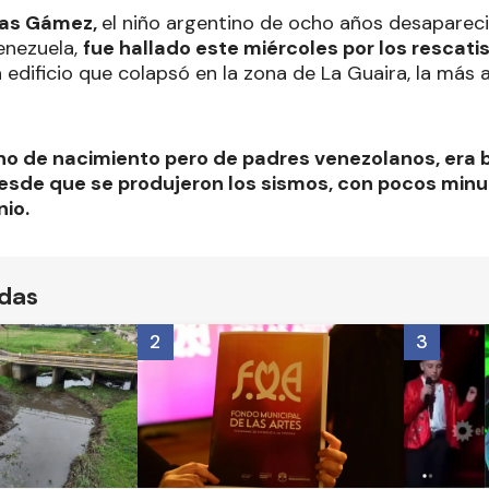
as Gámez,
el niño argentino de ocho años desaparec
enezuela,
fue hallado este miércoles por los rescatis
edificio que colapsó en la zona de La Guaira, la más 
tino de nacimiento pero de padres venezolanos, era
sde que se produjeron los sismos, con pocos minuto
nio.
ídas
2
3