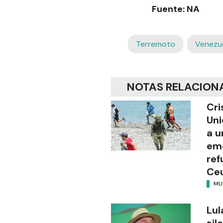
Fuente: NA
Terremoto
Venezu
NOTAS RELACION
Cri
Uni
a u
eme
ref
Ce
MU
Lul