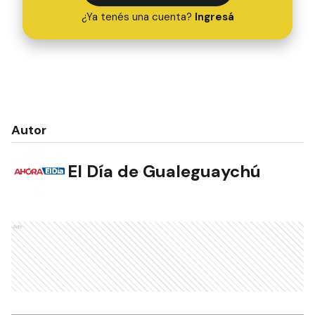
¿Ya tenés una cuenta?
Ingresá
Autor
El Día de Gualeguaychú
Ads