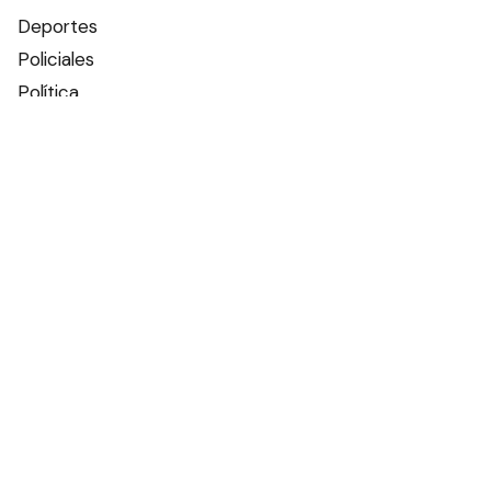
Deportes
Policiales
Política
Espectáculos
Edictos
Farmacias de turno
Tiempo
Otros canales
Facebook
X
Instagram