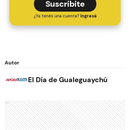
Suscribite
¿Ya tenés una cuenta?
Ingresá
Autor
El Día de Gualeguaychú
Ads