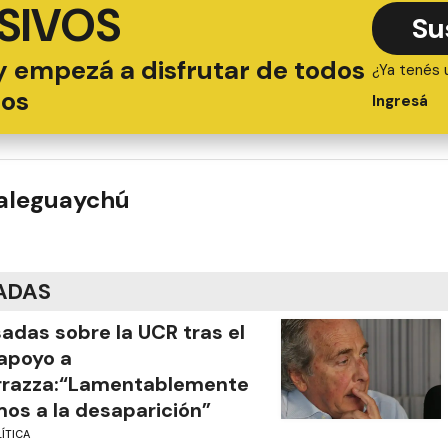
SIVOS
Su
y empezá a disfrutar de todos
¿Ya tenés 
ios
Ingresá
ualeguaychú
ADAS
adas sobre la UCR tras el
apoyo a
rrazza:“Lamentablemente
os a la desaparición”
ÍTICA