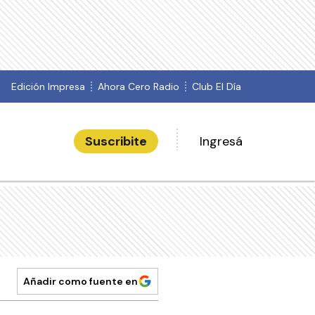
Edición Impresa
Ahora Cero Radio
Club El Día
Suscribite
Ingresá
Añadir como fuente en