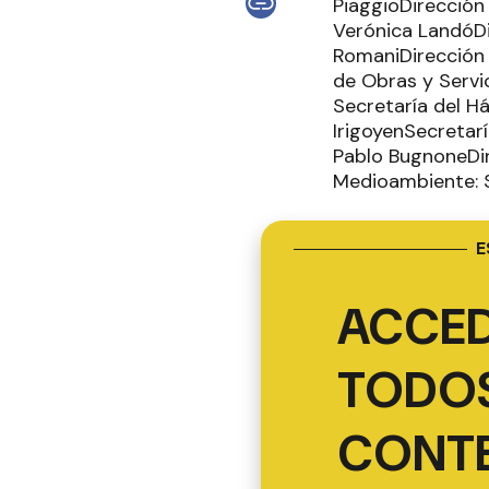
PiaggioDirección
Verónica LandóDi
RomaniDirección 
de Obras y Servic
Secretaría del H
IrigoyenSecretar
Pablo BugnoneDir
Medioambiente: 
E
ACCED
TODOS
CONT