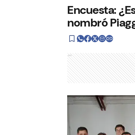
Encuesta: ¿E
nombró Piag
Ads