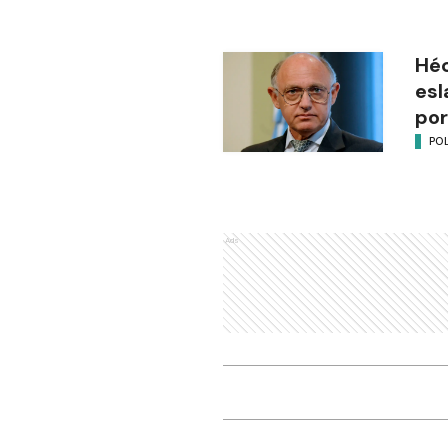
Héc
esl
por
POL
Ads