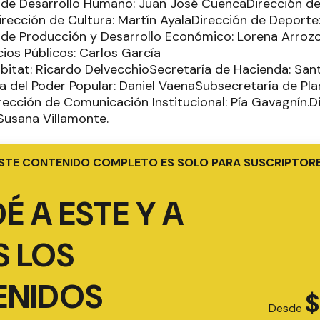
 de Desarrollo Humano: Juan José CuencaDirección de
rección de Cultura: Martín AyalaDirección de Deporte
de Producción y Desarrollo Económico: Lorena Arroz
ios Públicos: Carlos García
ábitat: Ricardo DelvecchioSecretaría de Hacienda: San
ía del Poder Popular: Daniel VaenaSubsecretaría de P
ección de Comunicación Institucional: Pía Gavagnín.D
Susana Villamonte.
STE CONTENIDO COMPLETO ES SOLO PARA SUSCRIPTOR
É A ESTE Y A
 LOS
ENIDOS
$
Desde