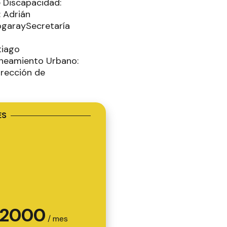
 Discapacidad:
: Adrián
ogaraySecretaría
tiago
laneamiento Urbano:
irección de
ES
2000
/ mes