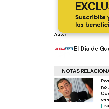
EXCLU
Suscribite 
los benefic
Autor
El Día de G
NOTAS RELACION
Pos
no 
Ca
vam
POL