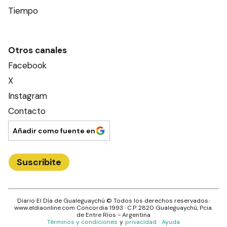
Tiempo
Otros canales
Facebook
X
Instagram
Contacto
Añadir como fuente en
Suscribite
Diario El Día de Gualeguaychú
© Todos los derechos reservados.·
www.
eldiaonline.com
Concordia 1993
· C.P.
2820
Gualeguaychú
, Pcia.
de
Entre Ríos
- Argentina
Términos y condiciones
y
privacidad
·
Ayuda