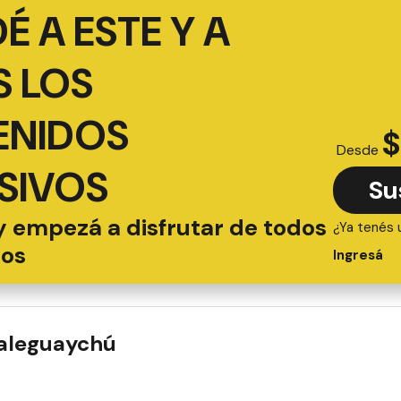
É A ESTE Y A
 LOS
ENIDOS
$
Desde
SIVOS
Su
y empezá a disfrutar de todos
¿Ya tenés 
ios
Ingresá
ualeguaychú