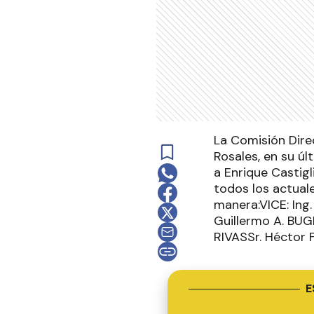
La Comisión Dire
Rosales, en su ú
a Enrique Castig
todos los actuale
manera:VICE: Ing
Guillermo A. BUG
RIVASSr. Héctor
E