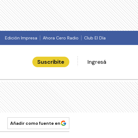
Edición Impresa
Ahora Cero Radio
Club El Día
Suscribite
Ingresá
Añadir como fuente en