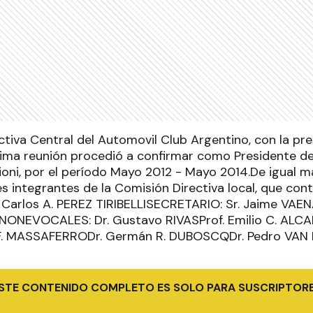
ctiva Central del Automovil Club Argentino, con la pr
ltima reunión procedió a confirmar como Presidente de 
lioni, por el período Mayo 2012 - Mayo 2014.De igual 
s integrantes de la Comisión Directiva local, que cont
. Carlos A. PEREZ TIRIBELLISECRETARIO: Sr. Jaime VAE
NONEVOCALES: Dr. Gustavo RIVASProf. Emilio C. ALCAL
 F. MASSAFERRODr. Germán R. DUBOSCQDr. Pedro VA
STE CONTENIDO COMPLETO ES SOLO PARA SUSCRIPTOR