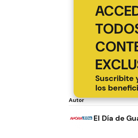
ACCED
TODOS
CONT
EXCLU
Suscribite 
los benefic
Autor
El Día de G