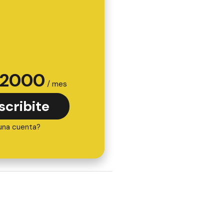
2000
/ mes
scribite
una cuenta?