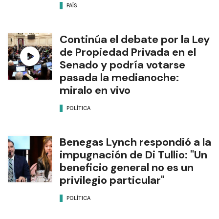
Policía y manifestantes en la
movilización frente al
Congreso: hay al menos 12
detenidos
PAÍS
Continúa el debate por la Ley
de Propiedad Privada en el
Senado y podría votarse
pasada la medianoche:
miralo en vivo
POLÍTICA
Benegas Lynch respondió a la
impugnación de Di Tullio: "Un