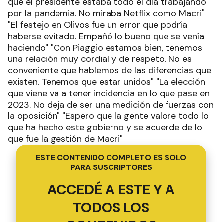
el ciudadano tiene que tener una visión muy
positiva de la gestión sanitaria del Gobierno" "Si
en esta pandemia no hubiese gobernado el
peronismo, sería una tragedia" "Me enojé con la
foto del festejo en Olivos, pero no dejo de ver
que el presidente estaba todo el día trabajando
por la pandemia. No miraba Netflix como Macri"
"El festejo en Olivos fue un error que podría
haberse evitado. Empañó lo bueno que se venía
haciendo" "Con Piaggio estamos bien, tenemos
una relación muy cordial y de respeto. No es
conveniente que hablemos de las diferencias que
existen. Tenemos que estar unidos" "La elección
que viene va a tener incidencia en lo que pase en
2023. No deja de ser una medición de fuerzas con
la oposición" "Espero que la gente valore todo lo
que ha hecho este gobierno y se acuerde de lo
que fue la gestión de Macri"
ESTE CONTENIDO COMPLETO ES SOLO