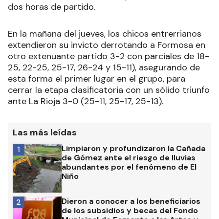
dos horas de partido.
En la mañana del jueves, los chicos entrerrianos
extendieron su invicto derrotando a Formosa en
otro extenuante partido 3-2 con parciales de 18-
25, 22-25, 25-17, 26-24 y 15-11), asegurando de
esta forma el primer lugar en el grupo, para
cerrar la etapa clasificatoria con un sólido triunfo
ante La Rioja 3-0 (25-11, 25-17, 25-13).
Las más leídas
Limpiaron y profundizaron la Cañada
1
de Gómez ante el riesgo de lluvias
abundantes por el fenómeno de El
Niño
Dieron a conocer a los beneficiarios
2
de los subsidios y becas del Fondo