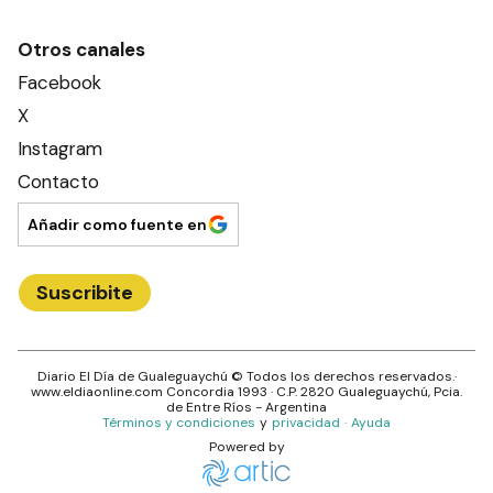
Otros canales
Facebook
X
Instagram
Contacto
Añadir como fuente en
Suscribite
Diario El Día de Gualeguaychú
© Todos los derechos reservados.·
www.
eldiaonline.com
Concordia 1993
· C.P.
2820
Gualeguaychú
, Pcia.
de
Entre Ríos
- Argentina
Términos y condiciones
y
privacidad
·
Ayuda
Powered by