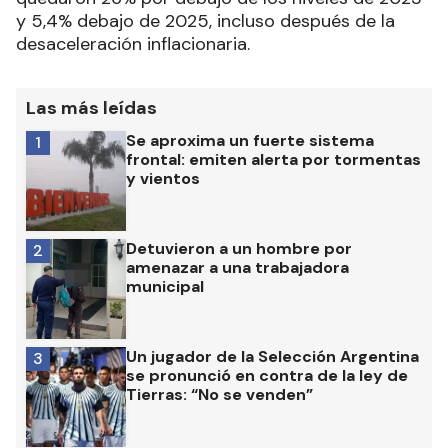
y 5,4% debajo de 2025, incluso después de la
desaceleración inflacionaria.
Las más leídas
Se aproxima un fuerte sistema
1
frontal: emiten alerta por tormentas
y vientos
Detuvieron a un hombre por
2
amenazar a una trabajadora
municipal
Un jugador de la Selección Argentina
3
se pronunció en contra de la ley de
Tierras: “No se venden”