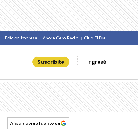
Edición Impresa
Ahora Cero Radio
Club El Día
Suscribite
Ingresá
Añadir como fuente en