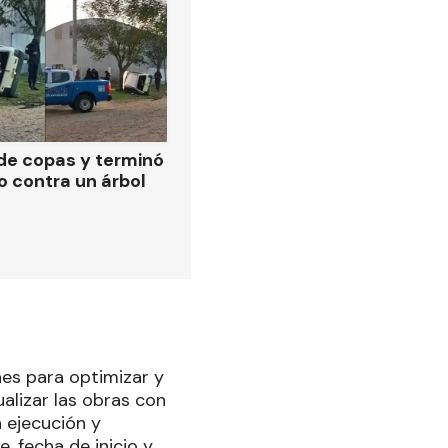
de copas y terminó
o contra un árbol
nes para optimizar y
ualizar las obras con
n ejecución y
, fecha de inicio y