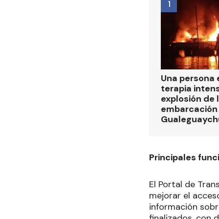
1
Una persona 
terapia intens
explosión de 
embarcación e
Gualeguaych
Principales func
El Portal de Tran
mejorar el acceso
información sobre
finalizados, con 