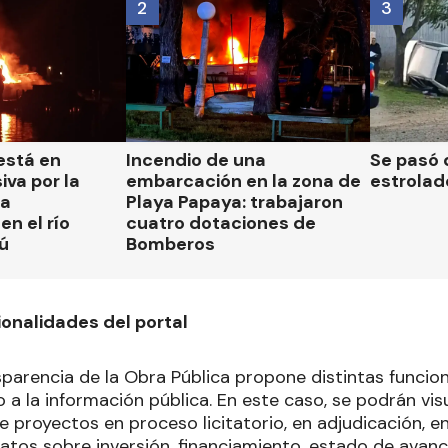
2
3
está en
Incendio de una
Se pasó 
iva por la
embarcación en la zona de
estrolad
la
Playa Papaya: trabajaron
n el río
cuatro dotaciones de
ú
Bomberos
ionalidades del portal
sparencia de la Obra Pública propone distintas funcio
 a la información pública. En este caso, se podrán vis
 proyectos en proceso licitatorio, en adjudicación, e
datos sobre inversión, financiamiento, estado de avance