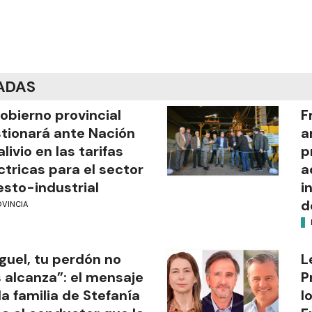
ADAS
gobierno provincial
F
tionará ante Nación
a
alivio en las tarifas
p
ctricas para el sector
a
esto-industrial
i
d
OVINCIA
guel, tu perdón no
L
 alcanza”: el mensaje
P
la familia de Stefanía
l