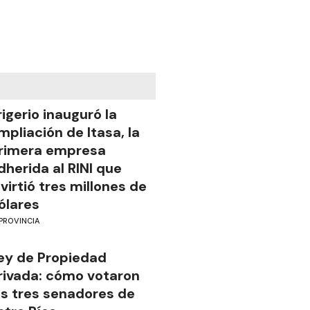
rigerio inauguró la
mpliación de Itasa, la
rimera empresa
dherida al RINI que
nvirtió tres millones de
ólares
PROVINCIA
ey de Propiedad
rivada: cómo votaron
os tres senadores de