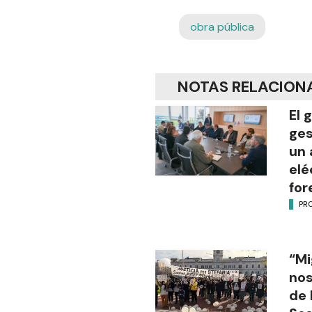
obra pública
NOTAS RELACION
El 
ges
un 
elé
for
PR
“Mi
nos
de 