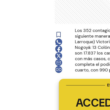
Los 352 contagio
siguiente manera
Larroque) Victori
Nogoyá: 13 Colón: 
son 17.837 los c
con más casos, c
completa el podi
cuarto, con 990 
E
ACCED