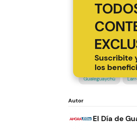
TODOS
CONT
EXCLU
Suscribite 
los benefic
Gualeguaychú
Lar
Autor
El Día de G