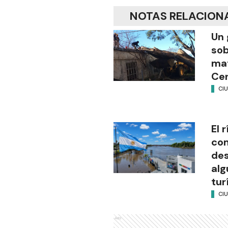
NOTAS RELACION
Un 
sob
mat
Cen
CI
El 
com
des
alg
tur
CI
Ads