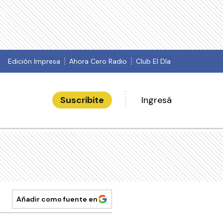
Edición Impresa
Ahora Cero Radio
Club El Día
Suscribite
Ingresá
Añadir como fuente en