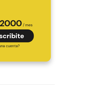
2000
/ mes
scribite
una cuenta?