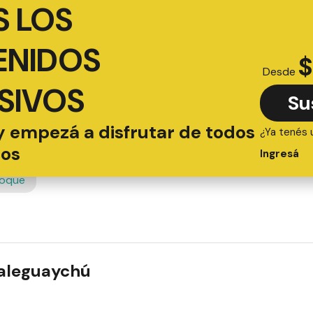
 LOS
ENIDOS
$
Desde
SIVOS
Su
y empezá a disfrutar de todos
¿Ya tenés 
ios
Ingresá
roque
ualeguaychú