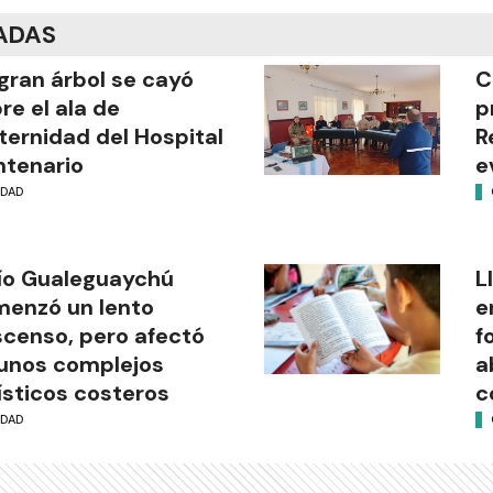
ADAS
gran árbol se cayó
C
re el ala de
p
ernidad del Hospital
R
tenario
e
UDAD
río Gualeguaychú
L
enzó un lento
e
censo, pero afectó
f
unos complejos
a
ísticos costeros
c
UDAD