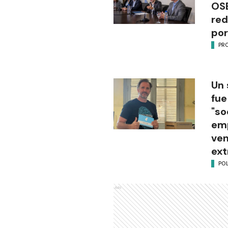
OSE
red
por
PR
Un 
fue
"so
em
ven
ext
POL
Ads