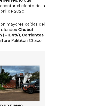
orrientes
, lo que
escontar el efecto de la
bril de 2025.
 con mayores caídas del
profundos
Chubut
 (-11,4%), Corrientes
ltora Politikon Chaco.
on un nuevo