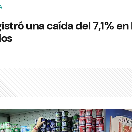
A
gistró una caída del 7,1% en
dos