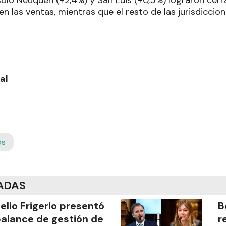
 solo Neuquén (+2,4%) y San Luis (+0,5%) lograron cerr
en las ventas, mientras que el resto de las jurisdiccio
al
os
ADAS
elio Frigerio presentó
B
balance de gestión de
r