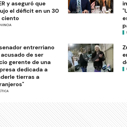
R y aseguró que
i
ujo el déficit en un 30
"
 ciento
e
p
OVINCIA
senador entrerriano
Z
 acusado de ser
e
cio gerente de una
d
presa dedicada a
derle tierras a
ranjeros"
ÍTICA