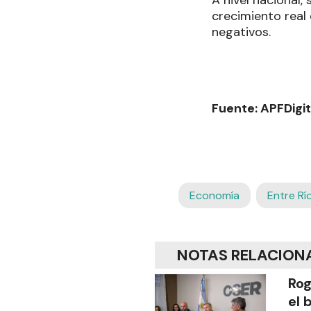
A nivel nacional,
crecimiento real 
negativos.
Fuente: APFDigit
Economía
Entre Rí
NOTAS RELACION
Rog
el 