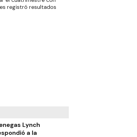
ar el cuatrimestre con
nes registró resultados
enegas Lynch
espondió a la