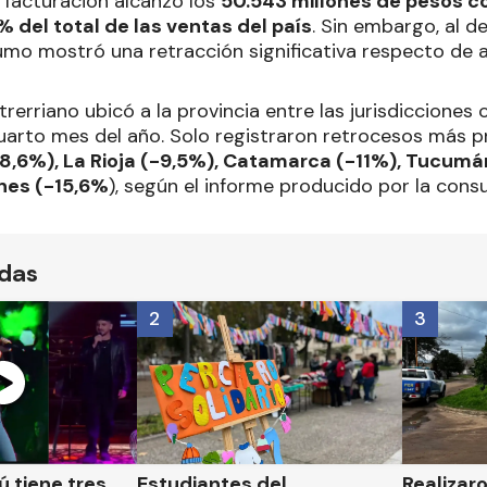
la facturación alcanzó los
50.543 millones de pesos c
% del total de las ventas del país
. Sin embargo, al d
sumo mostró una retracción significativa respecto de a
erriano ubicó a la provincia entre las jurisdicciones
cuarto mes del año. Solo registraron retrocesos más 
-8,6%), La Rioja (-9,5%), Catamarca (-11%), Tucumán
ones (-15,6%
), según el informe producido por la consu
ídas
2
3
 tiene tres
Estudiantes del
Realizar