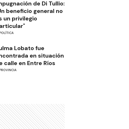
mpugnación de Di Tullio:
Un beneficio general no
s un privilegio
articular"
POLÍTICA
ulma Lobato fue
ncontrada en situación
e calle en Entre Ríos
PROVINCIA