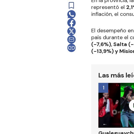
En la provincia, 
representó el
2,1
inflación, el con
El desempeño entr
país durante el 
(-7,6%), Salta (
(-13,9%) y Misi
Las más le
1
Gualeguaychú