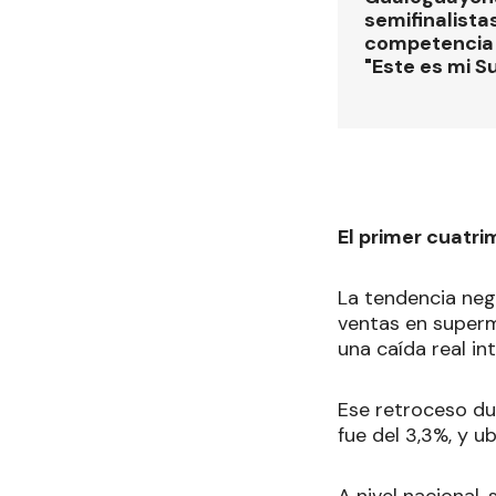
semifinalistas
competencia
"Este es mi S
El primer cuatri
La tendencia nega
ventas en superm
una caída real in
Ese retroceso du
fue del 3,3%, y u