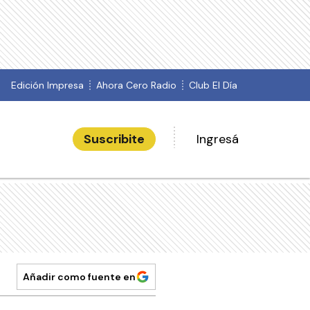
Edición Impresa
Ahora Cero Radio
Club El Día
Suscribite
Ingresá
Añadir como fuente en