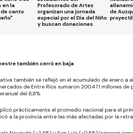
 en la
Profesorado de Artes
allanami
 de canto
organizan una jornada
de Auzqu
ueño"
especial por el Día del Niño
proyectil
y buscan donaciones
mestre también cerró en baja
tiva también se reflejó en el acumulado de enero a abr
ercados de Entre Ríos sumaron 200.471 millones de p
teranual del 6,8%.
plicó prácticamente el promedio nacional para el pri
bicó a la provincia entre las más afectadas por la ret