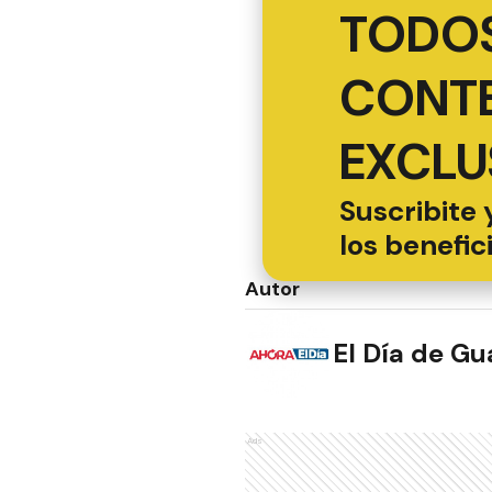
TODOS
CONT
EXCLU
Suscribite 
los benefic
Autor
El Día de G
Ads