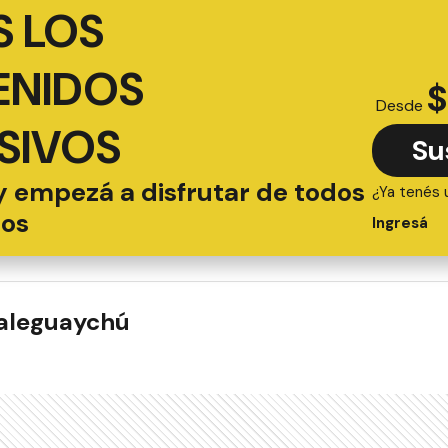
 LOS
ENIDOS
$
Desde
SIVOS
Su
y empezá a disfrutar de todos
¿Ya tenés 
ios
Ingresá
ualeguaychú