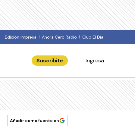
Edición Impresa
Ahora Cero Radio
Club El Día
Suscribite
Ingresá
Añadir como fuente en