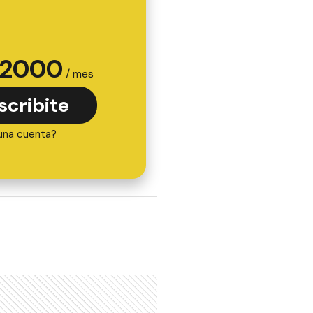
2000
/ mes
scribite
una cuenta?