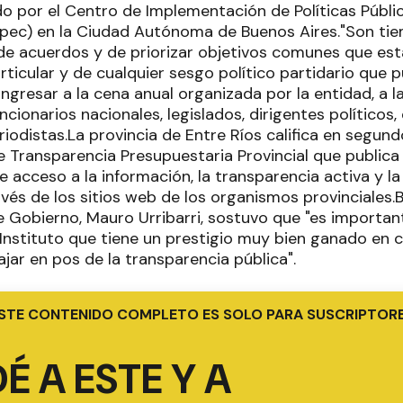
o por el Centro de Implementación de Políticas Públic
pec) en la Ciudad Autónoma de Buenos Aires."Son ti
de acuerdos y de priorizar objetivos comunes que es
rticular y de cualquier sesgo político partidario que p
ingresar a la cena anual organizada por la entidad, a l
cionarios nacionales, legislados, dirigentes políticos,
odistas.La provincia de Entre Ríos califica en segundo
e Transparencia Presupuestaria Provincial que publica e
de acceso a la información, la transparencia activa y la
avés de los sitios web de los organismos provinciale
e Gobierno, Mauro Urribarri, sostuvo que "es important
 Instituto que tiene un prestigio muy bien ganado en 
jar en pos de la transparencia pública".
STE CONTENIDO COMPLETO ES SOLO PARA SUSCRIPTOR
É A ESTE Y A