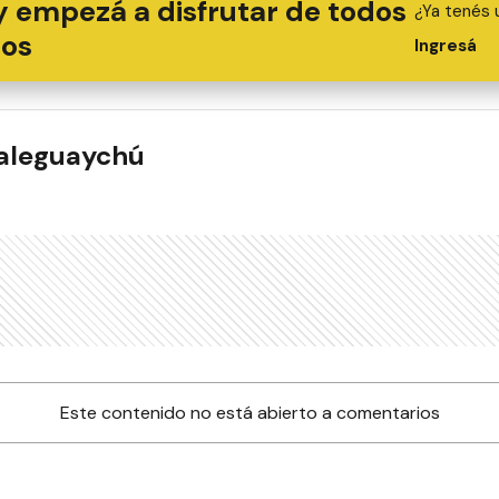
y empezá a disfrutar de todos
¿Ya tenés 
ios
Ingresá
ualeguaychú
Este contenido no está abierto a comentarios