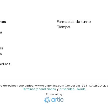
nes
Farmacias de turno
Tiempo
ia
es
es
áculos
s derechos reservados.· www.
eldiaonline.com
Concordia 1993
· C.P.
2820
Gua
Términos y condiciones
y
privacidad
·
Ayuda
Powered by