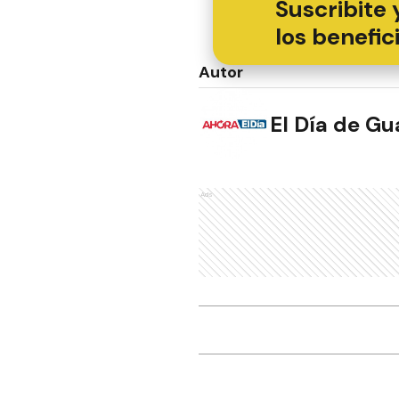
Suscribite 
los benefic
Autor
El Día de G
Ads