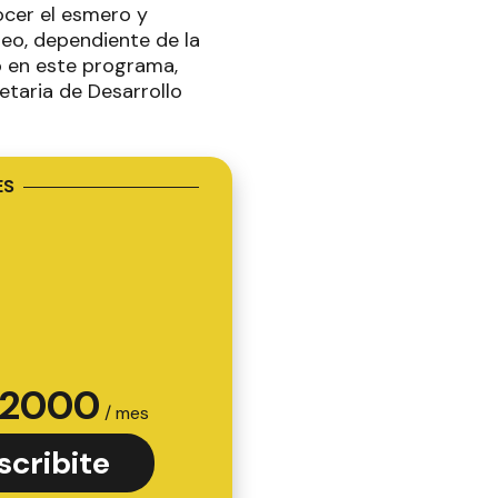
ocer el esmero y
leo, dependiente de la
o en este programa,
etaria de Desarrollo
ES
2000
/ mes
scribite