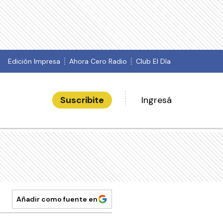
Edición Impresa
Ahora Cero Radio
Club El Día
Suscribite
Ingresá
Añadir como fuente en