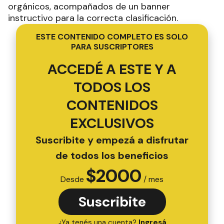
orgánicos, acompañados de un banner
instructivo para la correcta clasificación.
ESTE CONTENIDO COMPLETO ES SOLO
PARA SUSCRIPTORES
ACCEDÉ A ESTE Y A
TODOS LOS
CONTENIDOS
EXCLUSIVOS
Suscribite y empezá a disfrutar
de todos los beneficios
$
2000
Desde
/ mes
Suscribite
¿Ya tenés una cuenta?
Ingresá