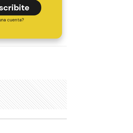
scribite
una cuenta?