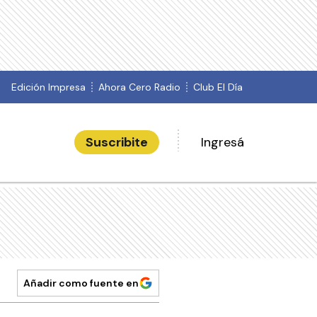
Edición Impresa
Ahora Cero Radio
Club El Día
Suscribite
Ingresá
Añadir como fuente en