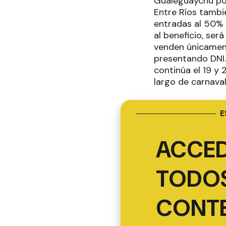
Gualeguaychú pod
Entre Ríos tambi
entradas al 50% d
al beneficio, ser
venden únicament
presentando DNI.
continúa el 19 y 2
largo de carnava
E
ACCED
TODOS
CONT