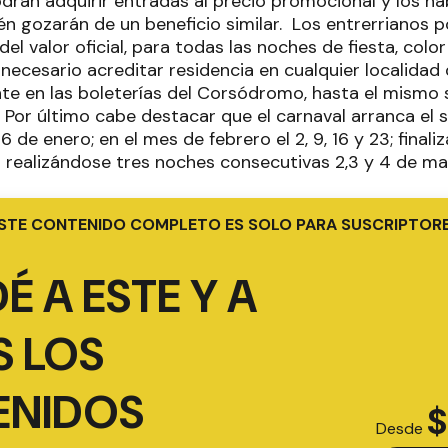
rán adquirir entradas al precio promocional y los ha
én gozarán de un beneficio similar.
Los entrerrianos p
el valor oficial, para todas las noches de fiesta, color
á necesario acreditar residencia en cualquier localidad 
e en las boleterías del Corsódromo, hasta el mismo s
 Por último cabe destacar que el carnaval arranca el 
6 de enero; en el mes de febrero el 2, 9, 16 y 23; final
l realizándose tres noches consecutivas 2,3 y 4 de ma
STE CONTENIDO COMPLETO ES SOLO PARA SUSCRIPTOR
É A ESTE Y A
 LOS
ENIDOS
$
Desde