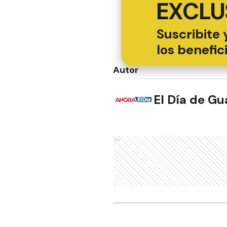
EXCLU
Suscribite 
los benefic
Autor
El Día de G
Ads