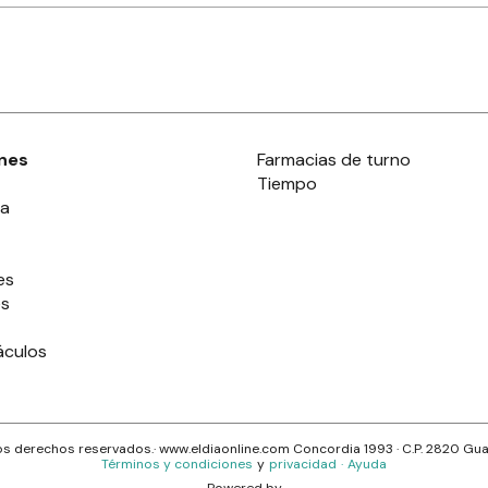
nes
Farmacias de turno
Tiempo
ia
es
es
áculos
s derechos reservados.· www.
eldiaonline.com
Concordia 1993
· C.P.
2820
Gua
Términos y condiciones
y
privacidad
·
Ayuda