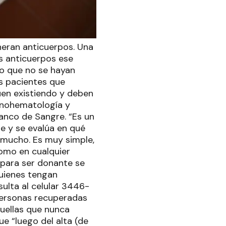
neran anticuerpos. Una
os anticuerpos ese
so que no se hayan
os pacientes que
en existiendo y deben
unohematología y
anco de Sangre. “Es un
te y se evalúa en qué
 mucho. Es muy simple,
omo en cualquier
n para ser donante se
quienes tengan
sulta al celular 3446-
personas recuperadas
quellas que nunca
e “luego del alta (de