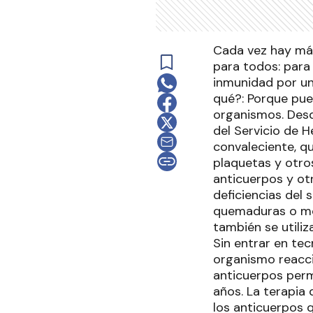
Cada vez hay má
para todos: para
inmunidad por un
qué?: Porque pue
organismos. Desd
del Servicio de 
convaleciente, qu
plaquetas y otros
anticuerpos y ot
deficiencias del
quemaduras o mor
también se utili
Sin entrar en te
organismo reacci
anticuerpos perm
años. La terapia
los anticuerpos q