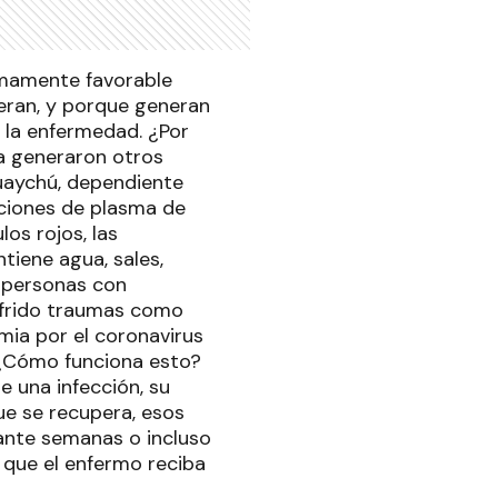
umamente favorable
eran, y porque generan
 la enfermedad. ¿Por
ya generaron otros
uaychú, dependiente
aciones de plasma de
os rojos, las
tiene agua, sales,
a personas con
sufrido traumas como
mia por el coronavirus
 ¿Cómo funciona esto?
e una infección, su
e se recupera, esos
ante semanas o incluso
 que el enfermo reciba