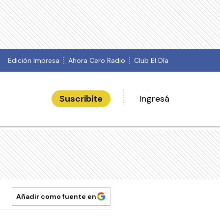
Edición Impresa
Ahora Cero Radio
Club El Día
Suscribite
Ingresá
Añadir como fuente en