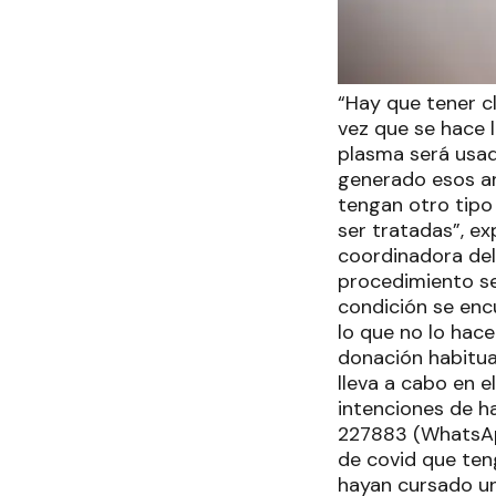
“Hay que tener c
vez que se hace 
plasma será usad
generado esos an
tengan otro tipo
ser tratadas”, e
coordinadora del
procedimiento sen
condición se enc
lo que no lo hac
donación habitual
lleva a cabo en e
intenciones de ha
227883 (WhatsAp
de covid que teng
hayan cursado un