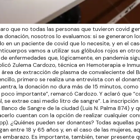
laro que no todas las personas que tuvieron covid ge
la donación, nosotros lo evaluamos: si se generaron l
o en un paciente de covid que lo necesite, y en el ca
ticuerpos vamos a utilizar sus glóbulos rojos en otr
 de enfermedades que, lógicamente, en pandemia sigu
xplicó Zulema Cardozo, técnica en Hemoterapia e Inm
 área de extracción de plasma de convaleciente del B
cillo, primero se realiza una entrevista con el donan
uentra, la donación no dura más de 15 minutos, como
e poco importante”, remarcó Cardozo. Y aclaró que “c
, se extrae casi medio litro de sangre”. La inscripció
l Banco de Sangre de la ciudad (Luis N. Palma 874) y 
cerlo cuentan con la opción de realizar cualquier con
p). ¿Quiénes pueden ser donantes? Todas aquellas 
an entre 18 y 65 años y, en el caso de las mujeres, a
 embarazo. Es importante, también, tener presente qu