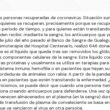
s personas recuperadas de coronavirus. Situación s
 quienes se recuperan, precisamente porque se recup
 período de tiempo, y para quienes están transitando
den recibir, mediante la sangre, los anticuerpos que 
e julio del año pasado el Banco de Sangre de Gualeg
Hemoterapia del Hospital Centenario, realizó 646 don
e es el líquido que queda tras ser removidos los glóbul
 componentes celulares de la sangre. Este líquido con
ras proteínas y usualmente se utiliza en terapias par
 sistema inmune, hemofilia o en pacientes que hayan 
deduras de animales con rabia. A partir de la pande
za en pacientes que estén transitando la enfermedad.
cnicismos, se puede decir que cuando una persona tien
ona creando anticuerpos para defenderse. Una vez qu
anecen almacenados en el plasma (en la sangre) dur
 de transfusión de plasma de convaleciente se basa en
ue ya vencieron al virus en otra persona.