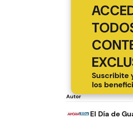
ACCED
TODOS
CONT
EXCLU
Suscribite 
los benefic
Autor
El Día de G