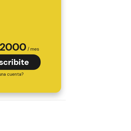
2000
/ mes
scribite
una cuenta?