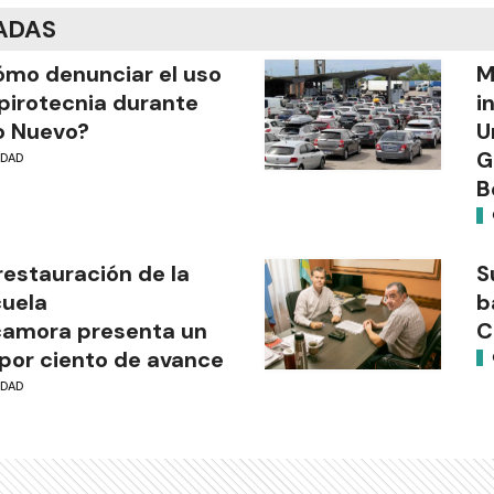
ADAS
mo denunciar el uso
M
pirotecnia durante
i
o Nuevo?
U
G
UDAD
B
restauración de la
S
uela
b
camora presenta un
C
por ciento de avance
UDAD