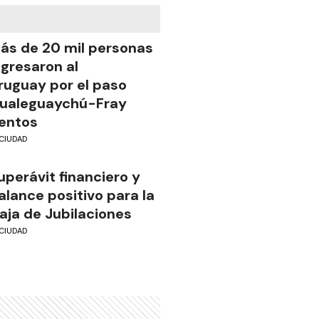
ás de 20 mil personas
ngresaron al
ruguay por el paso
ualeguaychú-Fray
entos
CIUDAD
uperávit financiero y
alance positivo para la
aja de Jubilaciones
CIUDAD