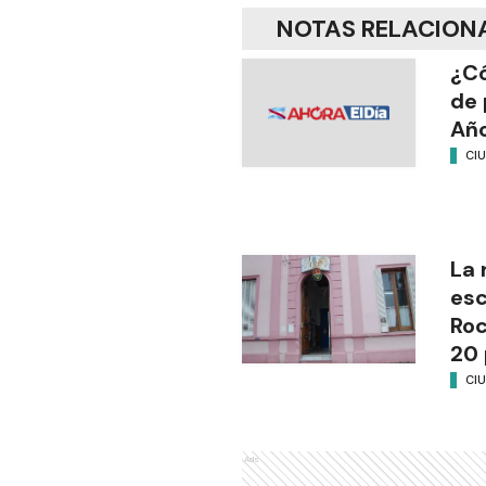
NOTAS RELACION
¿Có
de 
Añ
CI
La 
esc
Ro
20 
CI
Ads