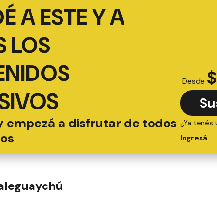
É A ESTE Y A
 LOS
ENIDOS
$
Desde
SIVOS
Su
y empezá a disfrutar de todos
¿Ya tenés 
ios
Ingresá
ualeguaychú