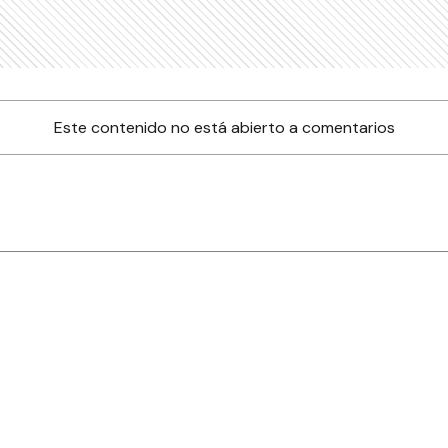
Este contenido no está abierto a comentarios
nes
Farmacias de turno
Tiempo
ia
es
es