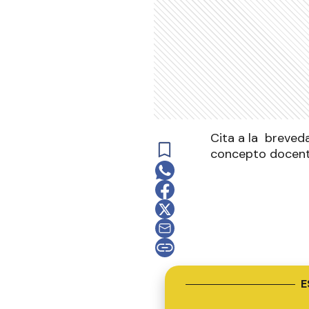
Cita a la breved
concepto docente
E