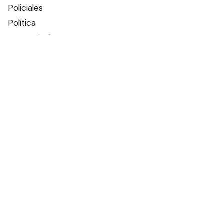
Policiales
Política
Espectáculos
Edictos
Farmacias de turno
Tiempo
Otros canales
Facebook
X
Instagram
Contacto