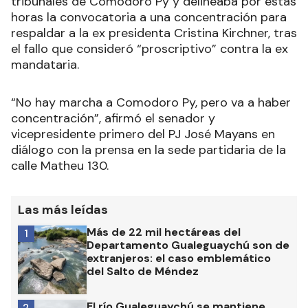
tribunales de Comodoro Py y delineaba por estas
horas la convocatoria a una concentración para
respaldar a la ex presidenta Cristina Kirchner, tras
el fallo que consideró “proscriptivo” contra la ex
mandataria.
“No hay marcha a Comodoro Py, pero va a haber
concentración”, afirmó el senador y
vicepresidente primero del PJ José Mayans en
diálogo con la prensa en la sede partidaria de la
calle Matheu 130.
Las más leídas
Más de 22 mil hectáreas del
1
Departamento Gualeguaychú son de
extranjeros: el caso emblemático
del Salto de Méndez
El río Gualeguaychú se mantiene
2