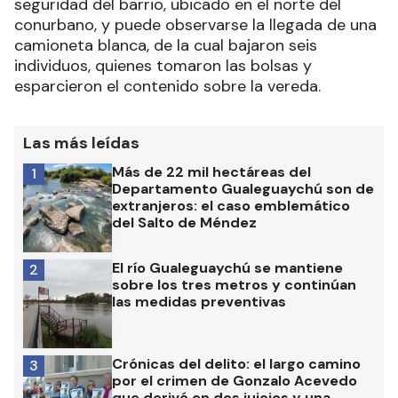
seguridad del barrio, ubicado en el norte del
conurbano, y puede observarse la llegada de una
camioneta blanca, de la cual bajaron seis
individuos, quienes tomaron las bolsas y
esparcieron el contenido sobre la vereda.
Las más leídas
Más de 22 mil hectáreas del
1
Departamento Gualeguaychú son de
extranjeros: el caso emblemático
del Salto de Méndez
El río Gualeguaychú se mantiene
2
sobre los tres metros y continúan
las medidas preventivas
Crónicas del delito: el largo camino
3
por el crimen de Gonzalo Acevedo
que derivó en dos juicios y una