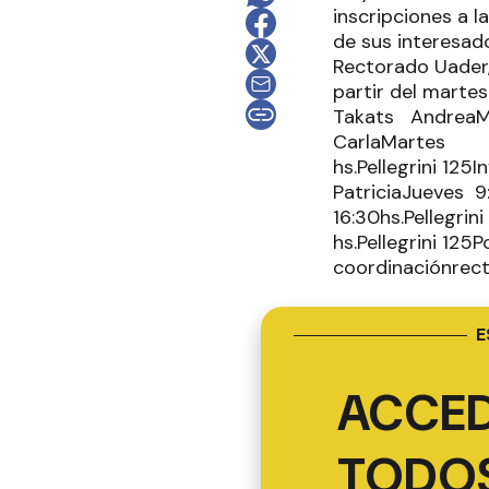
inscripciones a 
de sus interesad
Rectorado Uader,
partir del martes
Takats AndreaMa
CarlaMartes 15
hs.Pellegrini 125
PatriciaJueves 9
16:30hs.Pellegri
hs.Pellegrini 12
coordinaciónrec
E
ACCED
TODOS