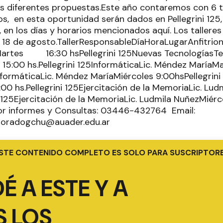
las diferentes propuestas.Este año contaremos con 6 t
os, en esta oportunidad serán dados en Pellegrini 125
 en los días y horarios mencionados aquí. Los tallere
 18 de agosto.TallerResponsableDíaHoraLugarAnfitrione
rtes 16:30 hsPellegrini 125Nuevas TecnologíasTe
:00 hs.Pellegrini 125InformáticaLic. Méndez Mar
InformáticaLic. Méndez MaríaMiércoles 9:00hsPellegrini
:00 hs.Pellegrini 125Ejercitación de la MemoriaLic
ni 125Ejercitación de la MemoriaLic. Ludmila NuñezM
5Por informes y Consultas: 03446-432764 Email:
toradogchu@auader.edu.ar
STE CONTENIDO COMPLETO ES SOLO PARA SUSCRIPTOR
É A ESTE Y A
 LOS