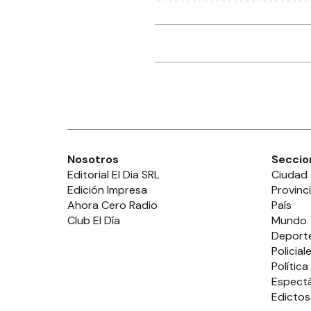
Añ
CI
La 
esc
Ro
20 
CI
Ads