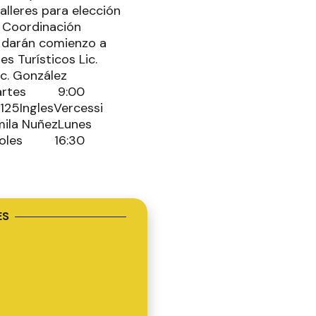
alleres para elección
, Coordinación
s darán comienzo a
s Turísticos Lic.
c. González
íaMartes 9:00
 125InglesVercessi
. Ludmila NuñezLunes
iércoles 16:30
ES