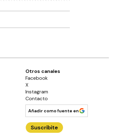
ruguay por el paso
ualeguaychú-Fray
entos
CIUDAD
uperávit financiero y
alance positivo para la
aja de Jubilaciones
CIUDAD