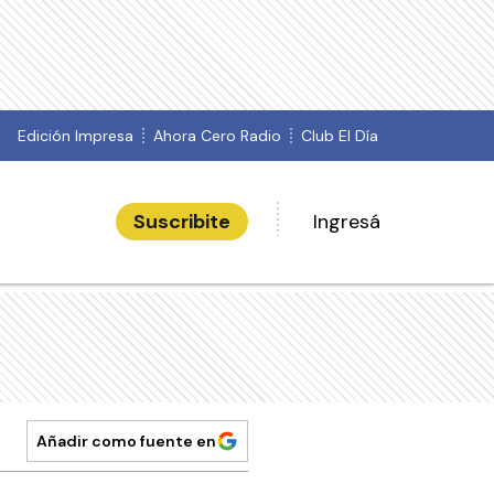
Edición Impresa
Ahora Cero Radio
Club El Día
Suscribite
Ingresá
Añadir como fuente en