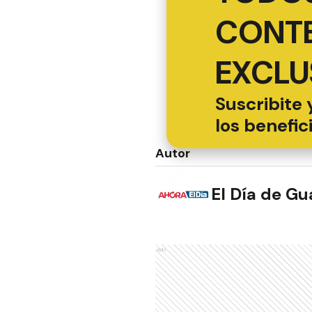
CONT
EXCLU
Suscribite 
los benefic
Autor
El Día de G
NOTAS RELACION
¿Có
de 