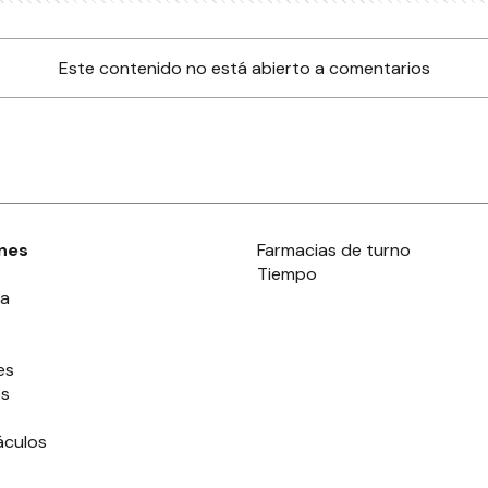
o Nuevo?
U
G
UDAD
B
restauración de la
S
uela
b
camora presenta un
C
por ciento de avance
UDAD