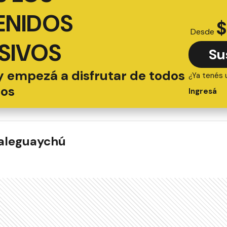
ENIDOS
$
Desde
SIVOS
Su
y empezá a disfrutar de todos
¿Ya tenés 
ios
Ingresá
ualeguaychú
ADAS
mo denunciar el uso
M
pirotecnia durante
i