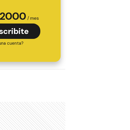
2000
/ mes
scribite
una cuenta?
ás de 20 mil personas
ngresaron al