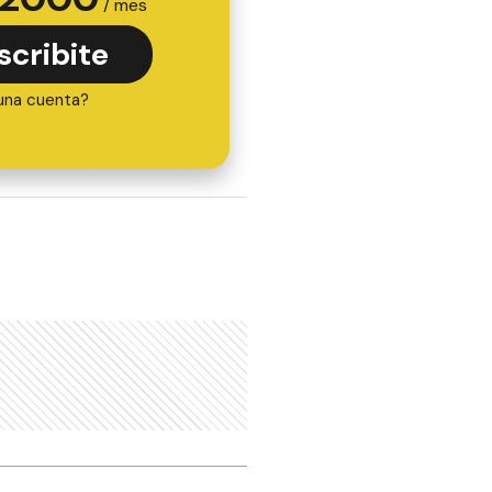
/ mes
scribite
una cuenta?