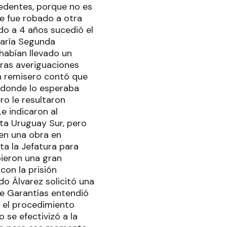
cedentes, porque no es
e fue robado a otra
do a 4 años sucedió el
saría Segunda
habían llevado un
eras averiguaciones
Un remisero contó que
io donde lo esperaba
ro le resultaron
e indicaron al
sta Uruguay Sur, pero
 en una obra en
sta la Jefatura para
bieron una gran
con la prisión
do Álvarez solicitó una
de Garantías entendió
e el procedimiento
o se efectivizó a la