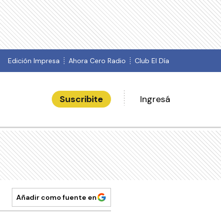
Edición Impresa
Ahora Cero Radio
Club El Día
Suscribite
Ingresá
Añadir como fuente en