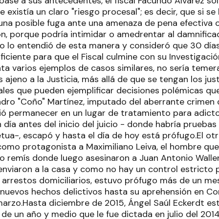
base a sus antecedentes, el fiscal Facundo Álvarez sol
 existía un claro "riesgo procesal"; es decir, que si se
 una posible fuga ante una amenaza de pena efectiva 
ón, porque podría intimidar o amedrentar al damnificad
no lo entendió de esta manera y consideró que 30 día
uficiente para que el Fiscal culmine con su Investigació
a varios ejemplos de casos similares, no sería temera
ajeno a la Justicia, más allá de que se tengan los just
les que pueden ejemplificar decisiones polémicas que
ndro "Coño" Martínez, imputado del aberrante crimen d
ió permanecer en un lugar de tratamiento para adict
día antes del inicio del juicio - donde habría pruebas
etua-, escapó y hasta el día de hoy está prófugo.El o
 como protagonista a Maximiliano Leiva, el hombre que
o remís donde luego asesinaron a Juan Antonio Waller
 enviaron a la casa y como no hay un control estricto
 arrestos domiciliarios, estuvo prófugo más de un me
nuevos hechos delictivos hasta su aprehensión en C
marzo.Hasta diciembre de 2015, Ángel Saúl Eckerdt e
de un año y medio que le fue dictada en julio del 2014