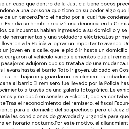
ue un caso que dentro de la Justicia tiene pocos pre
dene a una persona que tiene en su poder algo que l
e de un tercero.Pero el hecho por el cual fue condena
015. Ese día un hombre realizó una denuncia en la Comi
dos delincuentes habían ingresado a su domicilio y se 
ja de herramientas y una soldadora eléctrica.Las prim
 llevaron a la Policía a lograr un importante avance. 
 un joven en la calle, que le pidió ir hasta un domicil
os cargaron al vehículo varios elementos que al remise
pasajeros adujeron que se trataba de una mudanza. L
 llevara hasta el barrio Toto Irigoyen, ubicado en Co
al destino bajaron y guardaron los elementos robados
ana al barrio.El remisero fue llevado por la Policía ha
ocimiento a través de una galería fotográfica. Le exhi
enes y no dudó en señalar a Eckerdt, que ya contaba 
te.Tras el reconocimiento del remisero, el fiscal Facun
iento para el domicilio del sospechoso, pero el Juez 
eunía las condiciones de gravedad y urgencia para qu
zara en horario nocturno.Por este motivo, el allanamient