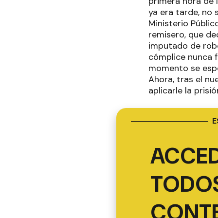
primera hora de 
ya era tarde, no
Ministerio Públic
remisero, que dec
imputado de robo
cómplice nunca fu
momento se esper
Ahora, tras el nu
aplicarle la pris
E
ACCED
TODOS
CONT