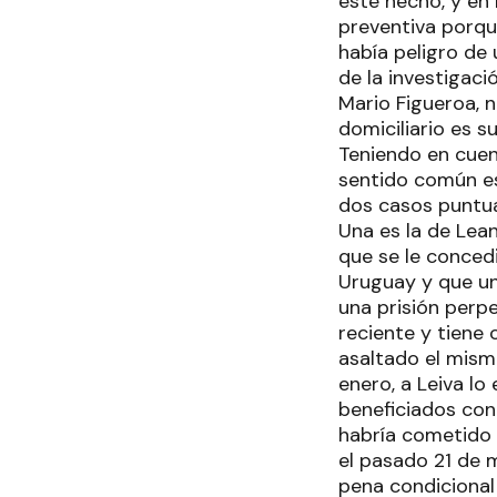
este hecho, y en 
preventiva porque
había peligro de
de la investigaci
Mario Figueroa, 
domiciliario es s
Teniendo en cuent
sentido común es 
dos casos puntua
Una es la de Lea
que se le conced
Uruguay y que un 
una prisión perp
reciente y tiene
asaltado el mism
enero, a Leiva lo
beneficiados con
habría cometido 
el pasado 21 de 
pena condicional 