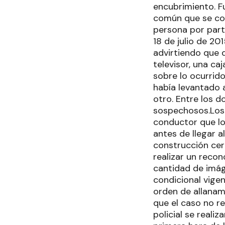
encubrimiento. F
común que se con
persona por part
18 de julio de 2
advirtiendo que 
televisor, una ca
sobre lo ocurrido
había levantado a
otro. Entre los d
sospechosos.Los 
conductor que los
antes de llegar 
construcción cerc
realizar un recon
cantidad de imág
condicional vigen
orden de allanam
que el caso no r
policial se reali