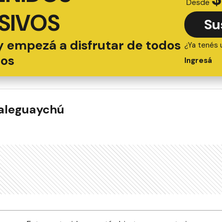
Desde
SIVOS
Su
y empezá a disfrutar de todos
¿Ya tenés 
ios
Ingresá
ualeguaychú