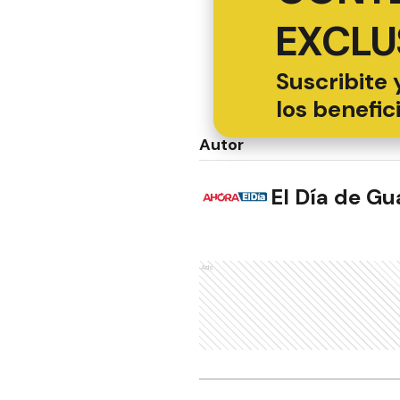
EXCLU
Suscribite 
los benefic
Autor
El Día de G
Ads