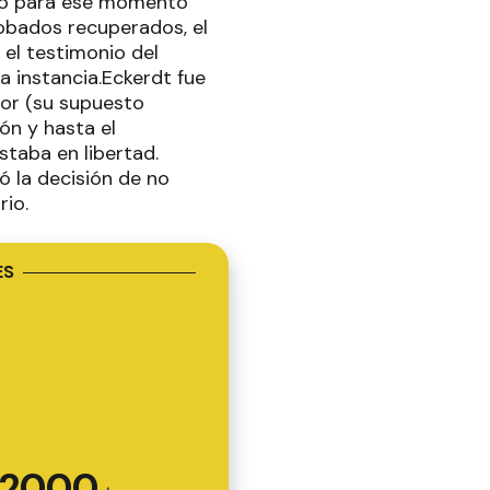
pero para ese momento
robados recuperados, el
 el testimonio del
a instancia.Eckerdt fue
tor (su supuesto
ón y hasta el
staba en libertad.
ó la decisión de no
rio.
ES
2000