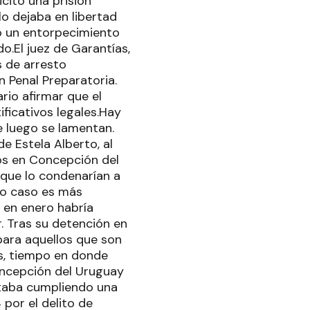
icitó una prisión
 lo dejaba en libertad
o un entorpecimiento
o.El juez de Garantías,
s de arresto
n Penal Preparatoria.
rio afirmar que el
ificativos legales.Hay
 luego se lamentan.
e Estela Alberto, al
os en Concepción del
 que lo condenarían a
tro caso es más
 en enero habría
. Tras su detención en
 para aquellos que son
s, tiempo en donde
oncepción del Uruguay
staba cumpliendo una
 por el delito de