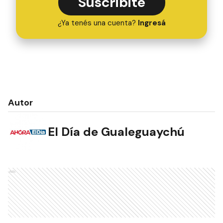
Suscribite
¿Ya tenés una cuenta?
Ingresá
Autor
El Día de Gualeguaychú
Ads