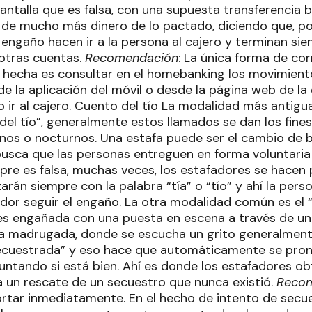
antalla que es falsa, con una supuesta transferencia 
de mucho más dinero de lo pactado, diciendo que, por
engaño hacen ir a la persona al cajero y terminan sie
 otras cuentas.
Recomendación
: La única forma de cor
e hecha es consultar en el homebanking los movimient
e la aplicación del móvil o desde la página web de la 
 ir al cajero. Cuento del tío La modalidad más antigua
del tío”, generalmente estos llamados se dan los fin
nos o nocturnos. Una estafa puede ser el cambio de bi
 busca que las personas entreguen en forma voluntaria 
re es falsa, muchas veces, los estafadores se hacen p
rán siempre con la palabra “tía” o “tío” y ahí la pers
dor seguir el engaño. La otra modalidad común es el “
 es engañada con una puesta en escena a través de un
la madrugada, donde se escucha un grito generalmen
ecuestrada” y eso hace que automáticamente se pron
eguntando si está bien. Ahí es donde los estafadores ob
a un rescate de un secuestro que nunca existió.
Reco
rtar inmediatamente. En el hecho de intento de secu