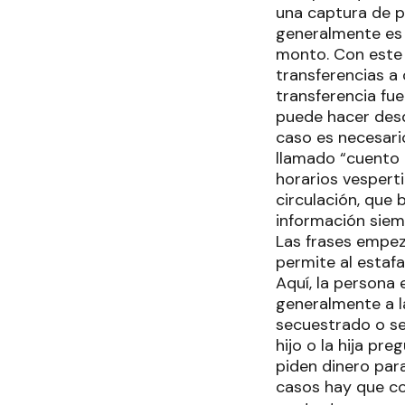
una captura de p
generalmente es 
monto. Con este 
transferencias a
transferencia fu
puede hacer desd
caso es necesario
llamado “cuento 
horarios vesperti
circulación, que
información siemp
Las frases empeza
permite al estafa
Aquí, la persona
generalmente a 
secuestrado o s
hijo o la hija pr
piden dinero par
casos hay que co