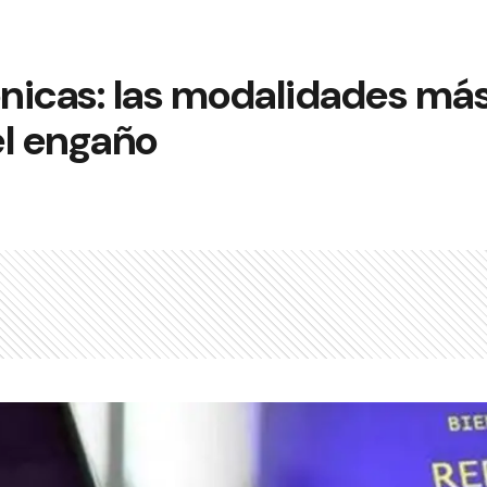
ónicas: las modalidades má
el engaño