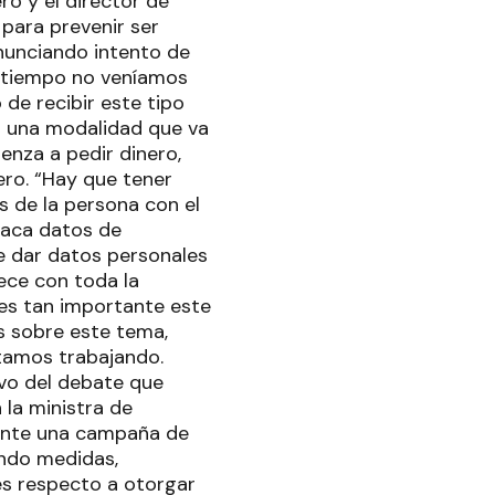
ro y el director de
para prevenir ser
nunciando intento de
n tiempo no veníamos
 de recibir este tipo
os una modalidad que va
enza a pedir dinero,
ro. “Hay que tener
s de la persona con el
saca datos de
e dar datos personales
rece con toda la
o es tan importante este
as sobre este tema,
tamos trabajando.
vo del debate que
 la ministra de
gente una campaña de
ando medidas,
es respecto a otorgar