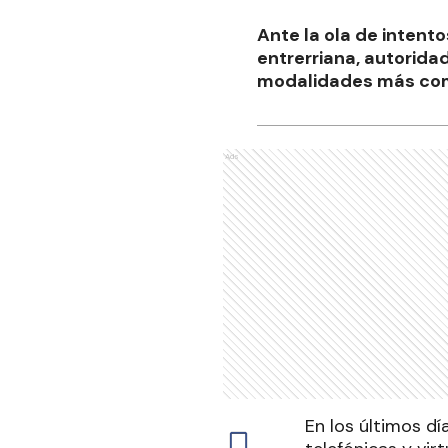
Ante la ola de intento
entrerriana, autorida
modalidades más com
Ads
En los últimos d