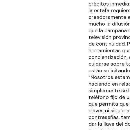
créditos inmedia
la estafa requier
creadoramente en
mucho la difusión
que la campaña d
televisión provin
de continuidad. P
herramientas que
concientización,
cuidarse sobre to
están solicitand
“Nosotros estam
haciendo en rela
simplemente se h
teléfono fijo de
que permita que 
claves ni siquie
contraseñas, tan
dar la llave del 