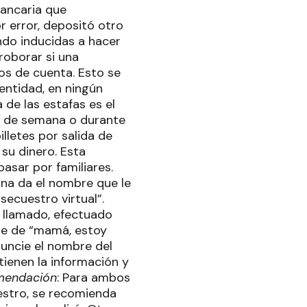
bancaria que
 error, depositó otro
ndo inducidas a hacer
roborar si una
os de cuenta. Esto se
entidad, en ningún
 de las estafas es el
es de semana o durante
lletes por salida de
su dinero. Esta
asar por familiares.
ona da el nombre que le
secuestro virtual”.
 llamado, efectuado
te de “mamá, estoy
uncie el nombre del
tienen la información y
mendación
: Para ambos
estro, se recomienda