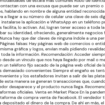
 modalidades de estafa más comunes Robo de identi
contactan con una excusa que puede ser un premio o 
tos, hablando en nombre de alguna entidad reconocida 
a a llegar a su número de celular una clave de seis dí
 instalarse la aplicación e WhatsApp en un teléfono pr
s facilita, lo activan. Así, logran tener acceso a toda
bar su identidad, ofreciendo, generalmente negocios f
 Nunca hay que dar claves de ninguna índole a una per
Páginas falsas: Hay páginas web de comercios o ent
a misma gráfica y logos, envían mails pidiendo revalid
toda la información.
Recomendación
: Acceder siempr
o desde un vínculo que nos haya llegado por mail o 
 un teléfono fijo sacado de la página web oficial de 
s demasiado convenientes Siempre el engaño es tenta
eniente y los estafadores invitan a salir de las plata
de esta manera se generan transacciones que, cuand
edor desaparece y el producto nunca llega.
Recomend
taformas oficiales. Venta en Market Place En la pande
lataforma de compra venta de Facebook. El vendedor ti
 depositado el dinero de la compra. De ahí en más, e