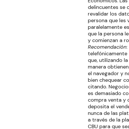
Económicos. Las
delincuentes se 
revalidar los da
persona que les v
paralelamente es
que la persona le
y comienzan a ro
Recomendación
:
telefónicamente 
que, utilizando l
manera obtienen 
el navegador y n
bien chequear con
citando. Negocio
es demasiado conv
compra venta y 
deposita el vend
nunca de las pla
a través de la p
CBU para que sea