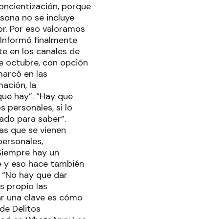
concientización, porque
rsona no se incluye
r. Por eso valoramos
 Informó finalmente
te en los canales de
de octubre, con opción
marcó en las
ación, la
que hay”. “Hay que
 personales, si lo
ado para saber”.
as que se vienen
personales,
Siempre hay un
ce y eso hace también
 “No hay que dar
s propio las
ar una clave es cómo
 de Delitos