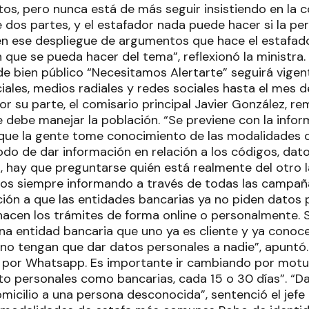
tos, pero nunca está de más seguir insistiendo en la 
e dos partes, y el estafador nada puede hacer si la pe
 ese despliegue de argumentos que hace el estafado
 que se pueda hacer del tema”, reflexionó la ministra.
e bien público “Necesitamos Alertarte” seguirá vigen
ciales, medios radiales y redes sociales hasta el mes 
or su parte, el comisario principal Javier González, re
 debe manejar la población. “Se previene con la inform
 que la gente tome conocimiento de las modalidades 
do de dar información en relación a los códigos, datos
o, hay que preguntarse quién está realmente del otro l
os siempre informando a través de todas las campañ
ción a que las entidades bancarias ya no piden datos 
acen los trámites de forma online o personalmente. 
 una entidad bancaria que uno ya es cliente y ya cono
no tengan que dar datos personales a nadie”, apuntó.
ra por Whatsapp. Es importante ir cambiando por motu
to personales como bancarias, cada 15 o 30 días”. “D
domicilio a una persona desconocida”, sentenció el jefe