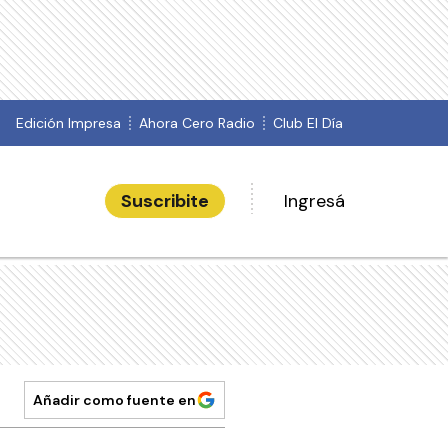
Edición Impresa
Ahora Cero Radio
Club El Día
Suscribite
Ingresá
Añadir como fuente en