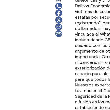
telefónicas y vir
Delitos Económic
víctimas de esto
estafas por secu
registrando”, det
de llamados, “hay
vinculada al What
incluso dando CB
cuidado con los p
argumento de oto
importancia. Otr
ni bancarios”, re
exteriorización d
espacio para ale
para que todos l
Nuestros experto
tuvimos en el Con
Seguridad de la 
difusión en los 
estableciendo co