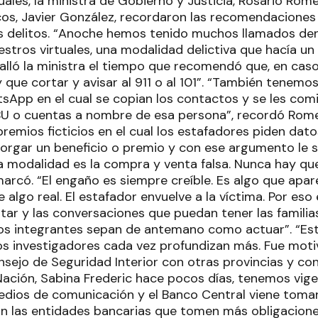
tuales, la ministra de Gobierno y Justicia, Rosario Rome
os, Javier González, recordaron las recomendaciones 
s delitos. “Anoche hemos tenido muchos llamados de
estros virtuales, una modalidad delictiva que hacía u
alló la ministra el tiempo que recomendó que, en caso
 que cortar y avisar al 911 o al 101”. “También tenem
sApp en el cual se copian los contactos y se les comi
U o cuentas a nombre de esa persona”, recordó Rome
remios ficticios en el cual los estafadores piden dato
rgar un beneficio o premio y con ese argumento le 
a modalidad es la compra y venta falsa. Nunca hay qu
marcó. “El engaño es siempre creíble. Es algo que apa
e algo real. El estafador envuelve a la víctima. Por es
rtar y las conversaciones que puedan tener las famili
os integrantes sepan de antemano como actuar”. “Es
s investigadores cada vez profundizan más. Fue moti
sejo de Seguridad Interior con otras provincias y con
Nación, Sabina Frederic hace pocos días, tenemos vi
medios de comunicación y el Banco Central viene tom
n las entidades bancarias que tomen más obligacion