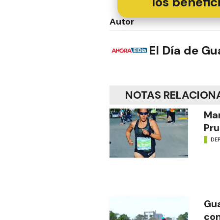
los benefic
Autor
El Día de G
NOTAS RELACION
Mar
Pru
DE
Gua
con