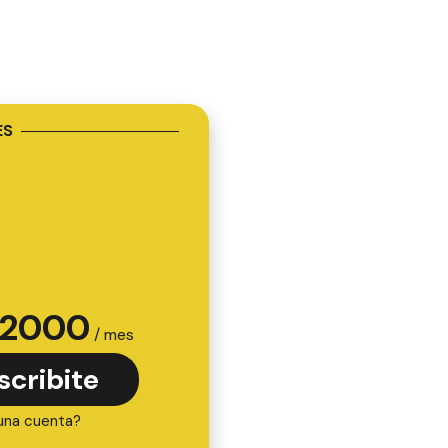
ES
2000
/ mes
scribite
una cuenta?