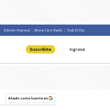
Edición Impresa
Ahora Cero Radio
Club El Día
Suscribite
Ingresá
Añadir como fuente en