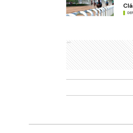
Clá
DE
Ads