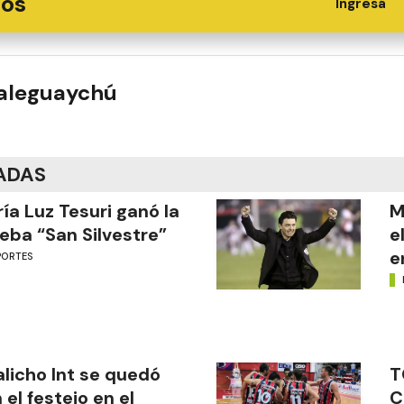
ios
Ingresá
ualeguaychú
ADAS
ía Luz Tesuri ganó la
M
eba “San Silvestre”
e
e
PORTES
licho Int se quedó
T
 el festejo en el
C