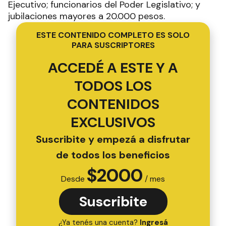
Ejecutivo; funcionarios del Poder Legislativo; y
jubilaciones mayores a 20.000 pesos.
ESTE CONTENIDO COMPLETO ES SOLO
PARA SUSCRIPTORES
ACCEDÉ A ESTE Y A
TODOS LOS
CONTENIDOS
EXCLUSIVOS
Suscribite y empezá a disfrutar
de todos los beneficios
$
2000
Desde
/ mes
Suscribite
¿Ya tenés una cuenta?
Ingresá