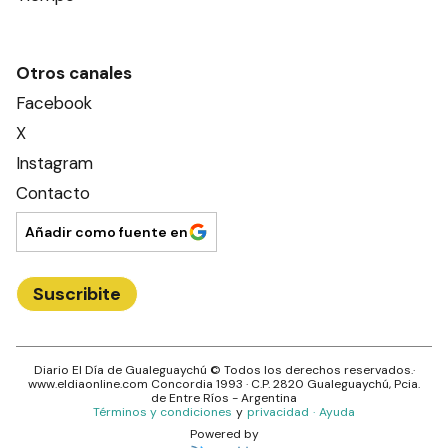
Otros canales
Facebook
X
Instagram
Contacto
Añadir como fuente en
Suscribite
Diario El Día de Gualeguaychú
© Todos los derechos reservados.·
www.
eldiaonline.com
Concordia 1993
· C.P.
2820
Gualeguaychú
, Pcia.
de
Entre Ríos
- Argentina
Términos y condiciones
y
privacidad
·
Ayuda
Powered by