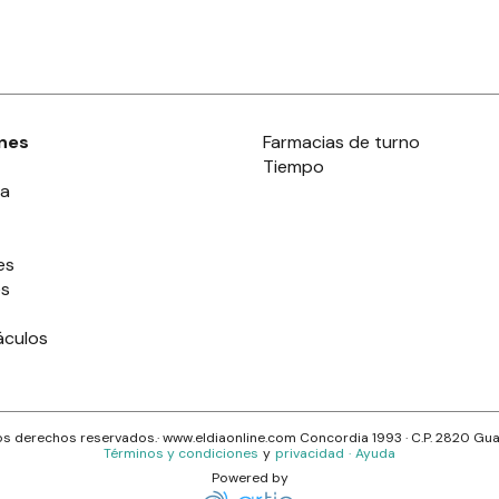
nes
Farmacias de turno
Tiempo
ia
es
es
áculos
s derechos reservados.· www.
eldiaonline.com
Concordia 1993
· C.P.
2820
Gua
Términos y condiciones
y
privacidad
·
Ayuda
Powered by