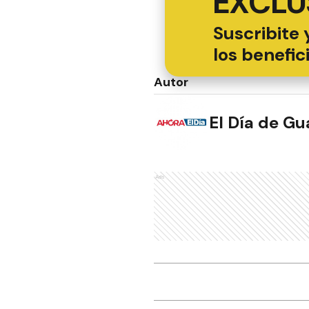
EXCLU
Suscribite 
los benefic
Autor
El Día de G
Ads