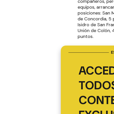
compañeros, pero
equipos, arrancar
posiciones: San 
de Concordia, 5 
Isidro de San Fr
Unión de Colón, 
puntos.
E
ACCED
TODOS
CONT