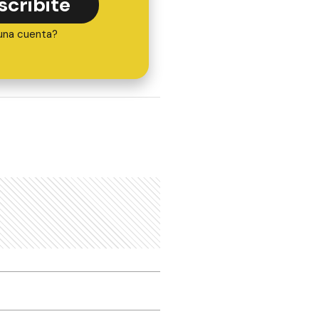
scribite
una cuenta?