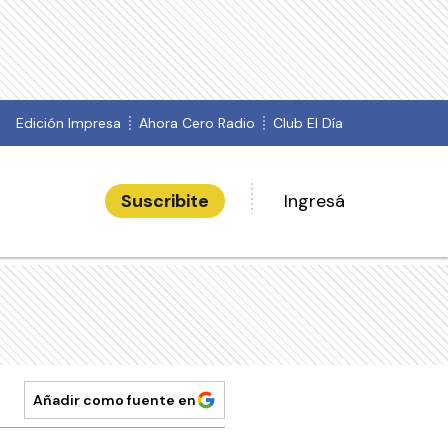
Edición Impresa
Ahora Cero Radio
Club El Día
Suscribite
Ingresá
Añadir como fuente en