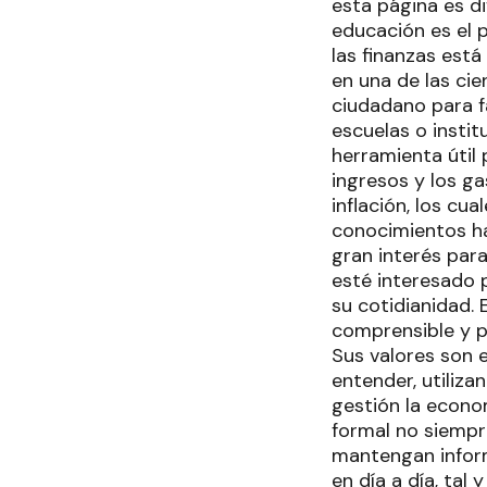
esta página es d
educación es el p
las finanzas está
en una de las ci
ciudadano para f
escuelas o insti
herramienta útil 
ingresos y los ga
inflación, los cu
conocimientos ha
gran interés par
esté interesado 
su cotidianidad.
comprensible y pr
Sus valores son e
entender, utiliz
gestión la econo
formal no siempre
mantengan inform
en día a día, tal