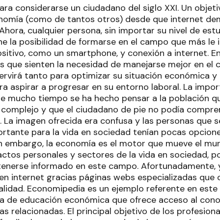
ra considerarse un ciudadano del siglo XXI. Un objeti
nomía (como de tantos otros) desde que internet de
 Ahora, cualquier persona, sin importar su nivel de es
ene la posibilidad de formarse en el campo que más le i
sitivo, como un smartphone, y conexión a internet. En
 que sienten la necesidad de manejarse mejor en el c
ervirá tanto para optimizar su situación económica y 
ra aspirar a progresar en su entorno laboral. La impor
e mucho tiempo se ha hecho pensar a la población qu
omplejo y que el ciudadano de pie no podía compren
o. La imagen ofrecida era confusa y las personas que 
rtante para la vida en sociedad tenían pocas opcion
n embargo, la economía es el motor que mueve el mu
actos personales y sectores de la vida en sociedad, p
enerse informado en este campo. Afortunadamente, y
en internet gracias páginas webs especializadas que 
alidad. Economipedia es un ejemplo referente en este
a de educación económica que ofrece acceso al conoc
s relacionadas. El principal objetivo de los profesio