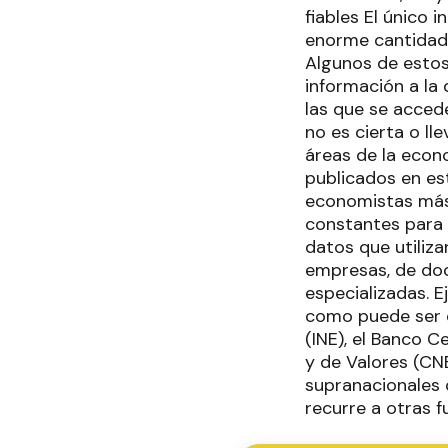
fiables El único 
enorme cantidad 
Algunos de estos 
información a la 
las que se acced
no es cierta o ll
áreas de la econ
publicados en es
economistas más.
constantes para 
datos que utiliza
empresas, de do
especializadas. 
como puede ser e
(INE), el Banco C
y de Valores (CN
supranacionales 
recurre a otras f