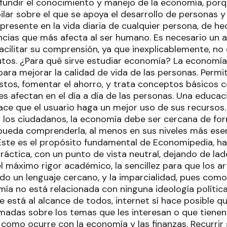
ifundir el conocimiento y manejo de la economía, porq
ilar sobre el que se apoya el desarrollo de personas y
 presente en la vida diaria de cualquier persona, de h
encias que más afecta al ser humano. Es necesario un 
acilitar su comprensión, ya que inexplicablemente, no 
tutos. ¿Para qué sirve estudiar economía? La economía
para mejorar la calidad de vida de las personas. Permi
stos, fomentar el ahorro, y trata conceptos básicos c
ales afectan en el día a día de las personas. Una educa
ce que el usuario haga un mejor uso de sus recursos. 
a los ciudadanos, la economía debe ser cercana de fo
pueda comprenderla, al menos en sus niveles más esen
 Este es el propósito fundamental de Economipedia, h
áctica, con un punto de vista neutral, dejando de lado
l máximo rigor académico, la sencillez para que los ar
ando un lenguaje cercano, y la imparcialidad, pues com
mía no está relacionada con ninguna ideología polític
 está al alcance de todos, internet sí hace posible q
adas sobre los temas que les interesan o que tiene
 y como ocurre con la economía y las finanzas. Recurri