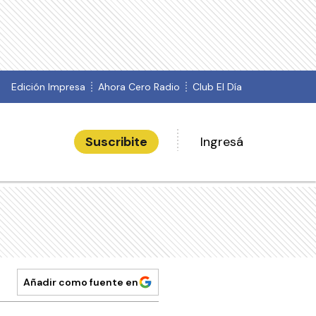
Edición Impresa
Ahora Cero Radio
Club El Día
Suscribite
Ingresá
Añadir como fuente en