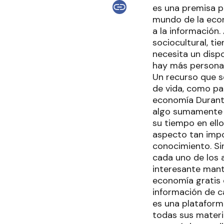
es una premisa pa
mundo de la eco
a la información.
sociocultural, ti
necesita un dispo
hay más personas
Un recurso que s
de vida, como pa
economía Durant
algo sumamente c
su tiempo en ell
aspecto tan impo
conocimiento. Si
cada uno de los 
interesante mant
economía gratis 
información de c
es una plataform
todas sus materia