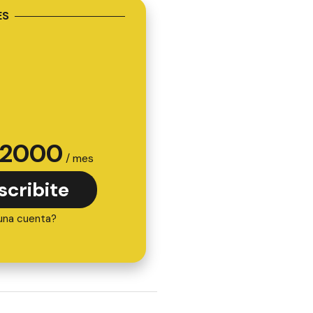
ES
2000
/ mes
scribite
una cuenta?