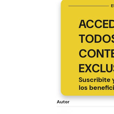
E
ACCED
TODOS
CONT
EXCLU
Suscribite 
los benefic
Autor