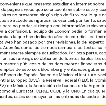
inconveniente que presenta estudiar en internet sobre 
de páginas webs que se encuentran sobre este y cua
sites no presentan ningún tipo de filtro, por lo que n
que se accede es rigurosa. Es esencial, por tanto, sabe
e para no perder el tiempo con información irrelevant
eva a confusión. El equipo de Economipedia lo forman 
omía a la que han dedicado años de estudio. Los text
ta web han pasado por tres revisiones, la del experto
 Además, como los tiempos cambian, los textos sufre
mantenerse siempre actualizados. Por otra parte, cab
n en sus rankings se obtienen de fuentes fiables: las c
cumentos públicos o de los documentos financieros d
Ejemplos de esto son; Bloomberg y entidades guberna
l Banco de España, Banco de México, el Instituto Naci
entral Europeo (BCE), la Reserva Federal (FED), la Com
BV) de México, la Asociación de bancos de la Argentina
como el Eurostat, CEPAL, OCDE y la ONU. En cualquier
uentes, estas se incluyen en las entradas de cada artíc