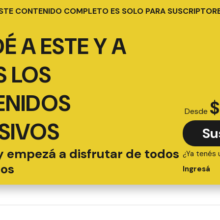
STE CONTENIDO COMPLETO ES SOLO PARA SUSCRIPTOR
É A ESTE Y A
 LOS
ENIDOS
$
Desde
SIVOS
Su
y empezá a disfrutar de todos
¿Ya tenés 
ios
Ingresá