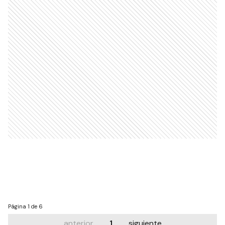
Página
1 de 6
anterior
1
siguiente