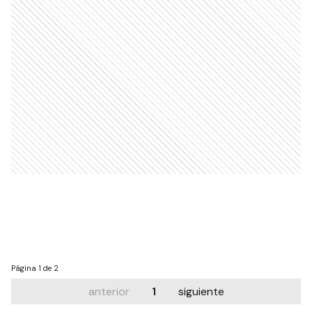
Página
1 de 2
anterior
1
siguiente