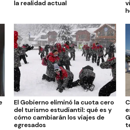
la realidad actual
v
h
e
El Gobierno eliminó la cuota cero
C
del turismo estudiantil: qué es y
e
cómo cambiarán los viajes de
G
egresados
t