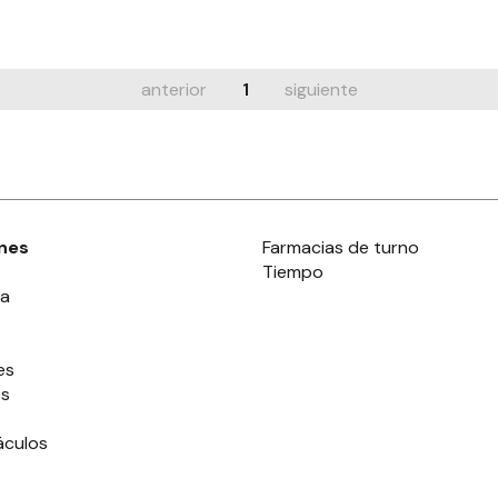
anterior
1
siguiente
nes
Farmacias de turno
Tiempo
ia
es
es
áculos