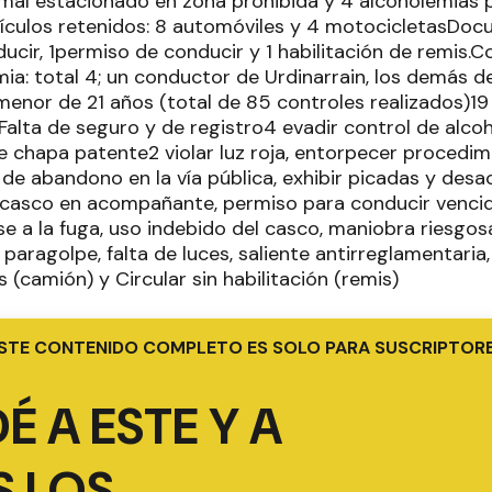
mal estacionado en zona prohibida y 4 alcoholemias pos
ehículos retenidos: 8 automóviles y 4 motocicletasDoc
ucir, 1permiso de conducir y 1 habilitación de remis.
ia: total 4; un conductor de Urdinarrain, los demás d
 menor de 21 años (total de 85 controles realizados)1
Falta de seguro y de registro4 evadir control de alco
e chapa patente2 violar luz roja, entorpecer procedim
de abandono en la vía pública, exhibir picadas y desac
e casco en acompañante, permiso para conducir vencido
e a la fuga, uso indebido del casco, maniobra riesgo
e paragolpe, falta de luces, saliente antirreglamentaria
s (camión) y Circular sin habilitación (remis)
STE CONTENIDO COMPLETO ES SOLO PARA SUSCRIPTOR
É A ESTE Y A
 LOS