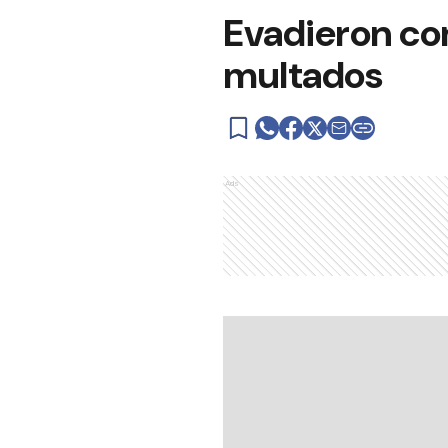
Evadieron con
multados
Ads