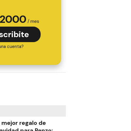
2000
/ mes
scribite
una cuenta?
l mejor regalo de
avidad para Renzo: