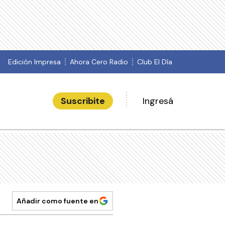
Edición Impresa
Ahora Cero Radio
Club El Día
Suscribite
Ingresá
Añadir como fuente en