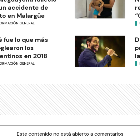
un accidente de
r
o en Malargüe
“
FORMACIÓN GENERAL
 fue lo que más
D
glearon los
p
entinos en 2018
l
FORMACIÓN GENERAL
Este contenido no está abierto a comentarios