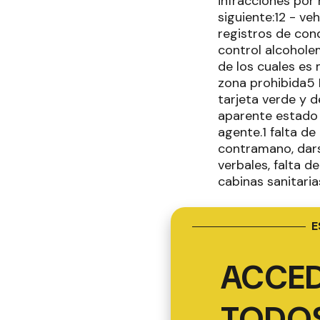
infracciones por 
siguiente:12 - v
registros de cond
control alcoholem
de los cuales es
zona prohibida5 
tarjeta verde y d
aparente estado 
agente.1 falta d
contramano, dars
verbales, falta d
cabinas sanitaria
E
ACCED
TODOS