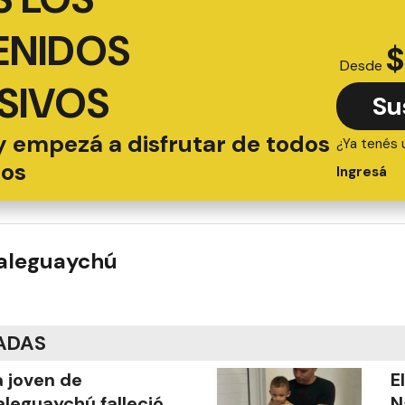
ENIDOS
$
Desde
SIVOS
Su
y empezá a disfrutar de todos
¿Ya tenés 
ios
Ingresá
ualeguaychú
ADAS
 joven de
E
leguaychú falleció
N