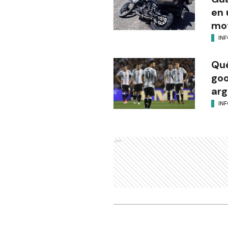
en 
mot
IN
Qué
goo
arg
IN
Ads