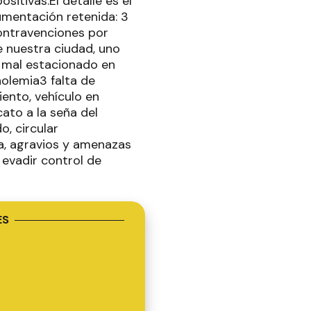
itivas.El detalle es el
umentación retenida: 3
Contravenciones por
e nuestra ciudad, uno
9 mal estacionado en
holemia3 falta de
iento, vehículo en
ato a la seña del
, circular
sa, agravios y amenazas
, evadir control de
ES