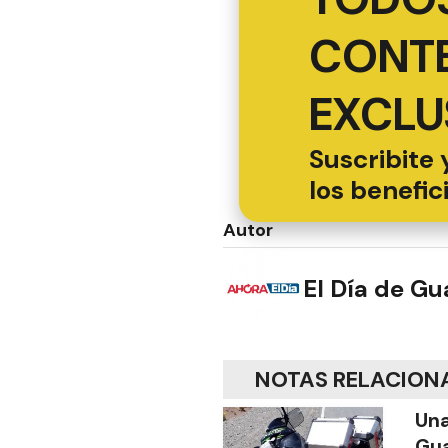
CONT
EXCLU
Suscribite 
los benefic
Autor
El Día de G
NOTAS RELACION
Una
Gua