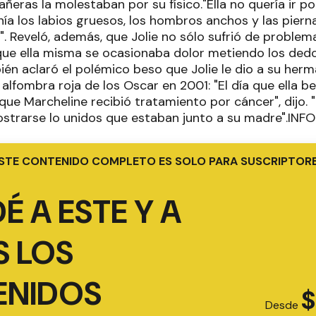
eras la molestaban por su físico."Ella no quería ir por
enía los labios gruesos, los hombros anchos y las piern
. Reveló, además, que Jolie no sólo sufrió de problem
 que ella misma se ocasionaba dolor metiendo los dedo
bién aclaró el polémico beso que Jolie le dio a su he
alfombra roja de los Oscar en 2001: "El día que ella b
 que Marcheline recibió tratamiento por cáncer", dijo. 
strarse lo unidos que estaban junto a su madre".IN
STE CONTENIDO COMPLETO ES SOLO PARA SUSCRIPTOR
É A ESTE Y A
 LOS
ENIDOS
$
Desde