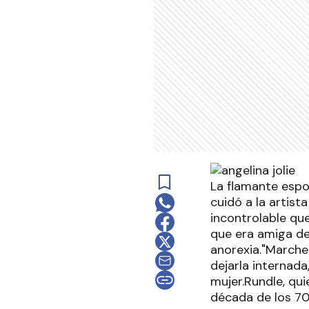
La flamante espos
cuidó a la artista
incontrolable qu
que era amiga de 
anorexia."Marchel
dejarla internada
mujer.Rundle, qui
década de los 70