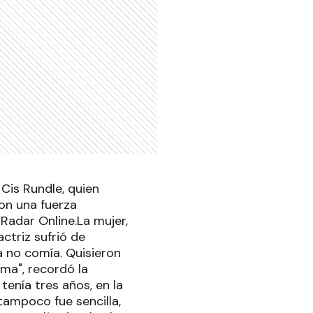
 Cis Rundle, quien
con una fuerza
Radar Online.La mujer,
ctriz sufrió de
a no comía. Quisieron
ema", recordó la
tenía tres años, en la
tampoco fue sencilla,