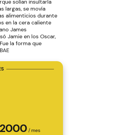
que solían insultarla
as largas, se movía
as alimenticios durante
s en la cera caliente
rmano James
esó Jamie en los Oscar,
"Fue la forma que
FOBAE
ES
2000
/ mes