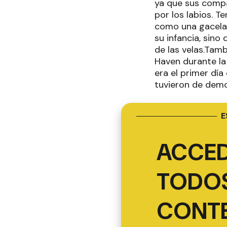
ya que sus compañ
por los labios. T
como una gacela"
su infancia, sino
de las velas.Tam
Haven durante la 
era el primer día
tuvieron de demo
E
ACCED
TODOS
CONT