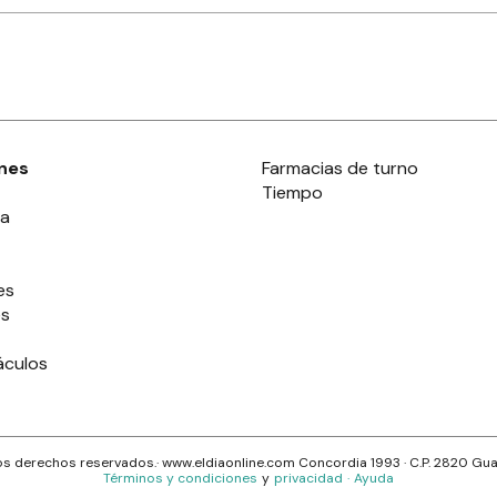
nes
Farmacias de turno
Tiempo
ia
es
es
áculos
s derechos reservados.· www.
eldiaonline.com
Concordia 1993
· C.P.
2820
Gua
Términos y condiciones
y
privacidad
·
Ayuda