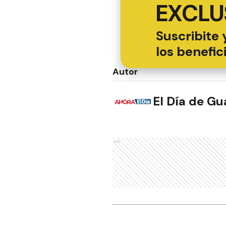
EXCLU
Suscribite 
los benefic
Autor
El Día de G
Ads