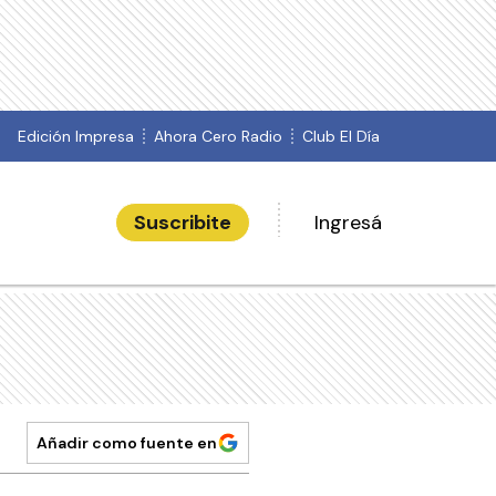
Edición Impresa
Ahora Cero Radio
Club El Día
Suscribite
Ingresá
Añadir como fuente en