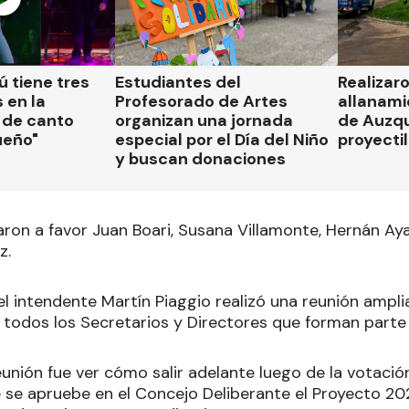
 tiene tres
Estudiantes del
Realizar
 en la
Profesorado de Artes
allanami
 de canto
organizan una jornada
de Auzqu
ueño"
especial por el Día del Niño
proyectil
y buscan donaciones
aron a favor Juan Boari, Susana Villamonte, Hernán Aya
z.
el intendente Martín Piaggio realizó una reunión ampl
n todos los Secretarios y Directores que forman parte
reunión fue ver cómo salir adelante luego de la votaci
 se apruebe en el Concejo Deliberante el Proyecto 20