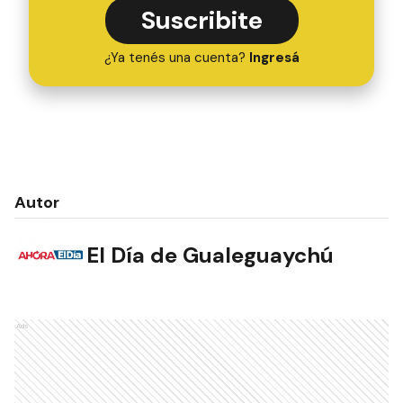
Suscribite
¿Ya tenés una cuenta?
Ingresá
Autor
El Día de Gualeguaychú
Ads