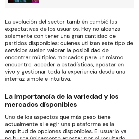
La evolución del sector también cambió las
expectativas de los usuarios. Hoy no alcanza
solamente con tener una gran cantidad de
partidos disponibles: quienes utilizan este tipo de
servicios suelen valorar la posibilidad de
encontrar múltiples mercados para un mismo
encuentro, acceder a estadísticas, apostar en
vivo y gestionar toda la experiencia desde una
interfaz simple e intuitiva.
La importancia de la variedad y los
mercados disponibles
Uno de los aspectos que más peso tiene
actualmente al elegir una plataforma es la
amplitud de opciones disponibles. El usuario ya
no busca únicamente apostar por el resultado