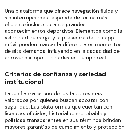
Una plataforma que ofrece navegación fluida y
sin interrupciones responde de forma más
eficiente incluso durante grandes
acontecimientos deportivos. Elementos como la
velocidad de carga y la presencia de una app
móvil pueden marcar la diferencia en momentos
de alta demanda, influyendo en la capacidad de
aprovechar oportunidades en tiempo real.
Criterios de confianza y seriedad
institucional
La confianza es uno de los factores más
valorados por quienes buscan apostar con
seguridad. Las plataformas que cuentan con
licencias oficiales, historial comprobable y
políticas transparentes en sus términos brindan
mayores garantías de cumplimiento y protección.