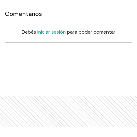
Comentarios
Debés
iniciar sesión
para poder comentar
Ads