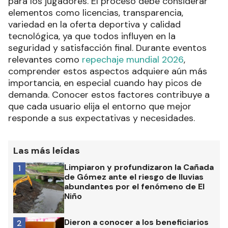
para los jugadores. El proceso debe considerar
elementos como licencias, transparencia,
variedad en la oferta deportiva y calidad
tecnológica, ya que todos influyen en la
seguridad y satisfacción final. Durante eventos
relevantes como
repechaje mundial 2026
,
comprender estos aspectos adquiere aún más
importancia, en especial cuando hay picos de
demanda. Conocer estos factores contribuye a
que cada usuario elija el entorno que mejor
responde a sus expectativas y necesidades.
Las más leídas
Limpiaron y profundizaron la Cañada
1
de Gómez ante el riesgo de lluvias
abundantes por el fenómeno de El
Niño
Dieron a conocer a los beneficiarios
2