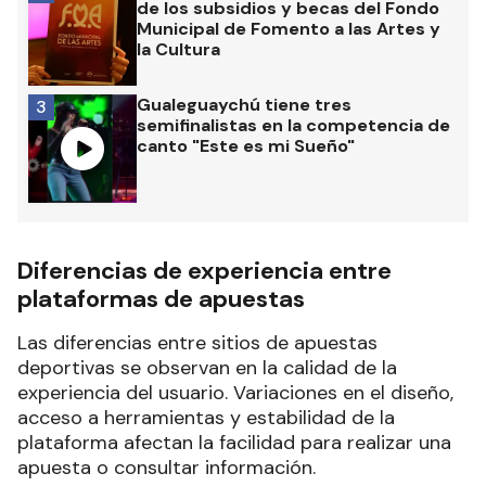
de los subsidios y becas del Fondo
Municipal de Fomento a las Artes y
la Cultura
Gualeguaychú tiene tres
3
semifinalistas en la competencia de
canto "Este es mi Sueño"
Diferencias de experiencia entre
plataformas de apuestas
Las diferencias entre sitios de apuestas
deportivas se observan en la calidad de la
experiencia del usuario. Variaciones en el diseño,
acceso a herramientas y estabilidad de la
plataforma afectan la facilidad para realizar una
apuesta o consultar información.