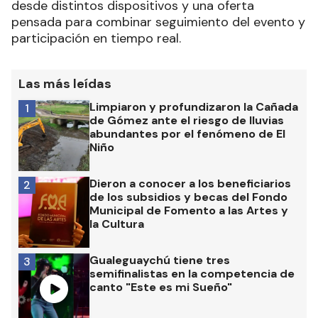
desde distintos dispositivos y una oferta
pensada para combinar seguimiento del evento y
participación en tiempo real.
Las más leídas
Limpiaron y profundizaron la Cañada
1
de Gómez ante el riesgo de lluvias
abundantes por el fenómeno de El
Niño
Dieron a conocer a los beneficiarios
2
de los subsidios y becas del Fondo
Municipal de Fomento a las Artes y
la Cultura
Gualeguaychú tiene tres
3
semifinalistas en la competencia de
canto "Este es mi Sueño"