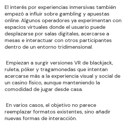
El interés por experiencias inmersivas también
empezó a influir sobre gambling y apuestas
online. Algunos operadores ya experimentan con
espacios virtuales donde el usuario puede
desplazarse por salas digitales, acercarse a
mesas e interactuar con otros participantes
dentro de un entorno tridimensional.
Empiezan a surgir versiones VR de blackjack,
ruleta, póker y tragamonedas que intentan
acercarse más a la experiencia visual y social de
un casino físico, aunque manteniendo la
comodidad de jugar desde casa.
En varios casos, el objetivo no parece
reemplazar formatos existentes, sino añadir
nuevas formas de interacción.