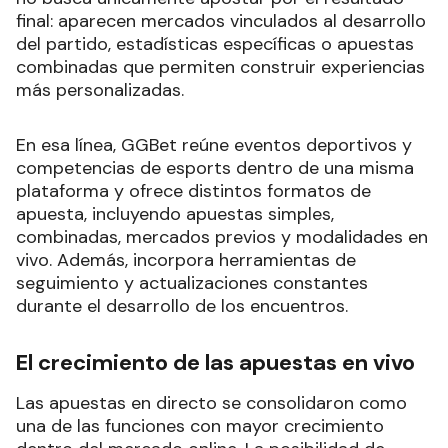
final: aparecen mercados vinculados al desarrollo
del partido, estadísticas específicas o apuestas
combinadas que permiten construir experiencias
más personalizadas.
En esa línea, GGBet reúne eventos deportivos y
competencias de esports dentro de una misma
plataforma y ofrece distintos formatos de
apuesta, incluyendo apuestas simples,
combinadas, mercados previos y modalidades en
vivo. Además, incorpora herramientas de
seguimiento y actualizaciones constantes
durante el desarrollo de los encuentros.
El crecimiento de las apuestas en vivo
Las apuestas en directo se consolidaron como
una de las funciones con mayor crecimiento