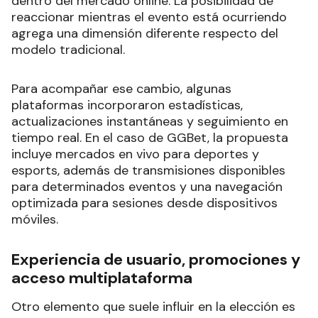
dentro del mercado online. La posibilidad de
reaccionar mientras el evento está ocurriendo
agrega una dimensión diferente respecto del
modelo tradicional.
Para acompañar ese cambio, algunas
plataformas incorporaron estadísticas,
actualizaciones instantáneas y seguimiento en
tiempo real. En el caso de GGBet, la propuesta
incluye mercados en vivo para deportes y
esports, además de transmisiones disponibles
para determinados eventos y una navegación
optimizada para sesiones desde dispositivos
móviles.
Experiencia de usuario, promociones y
acceso multiplataforma
Otro elemento que suele influir en la elección es