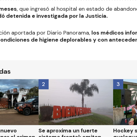
 meses
, que ingresó al hospital en estado de abandon
 detenida e investigada por la Justicia.
ción aportada por Diario Panorama,
los médicos info
ondiciones de higiene deplorables y con antecede
ídas
2
3
n nuevo
Se aproxima un fuerte
Hockey s
por el crimen
sistema frontal: emiten
gualegu