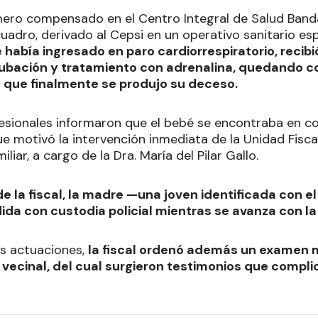
mero compensado en el Centro Integral de Salud Banda
uadro, derivado al Cepsi en un operativo sanitario esp
había ingresado en paro cardiorrespiratorio, recib
tubación y tratamiento con adrenalina, quedando c
 que finalmente se produjo su deceso.
esionales informaron que el bebé se encontraba en co
ue motivó la intervención inmediata de la Unidad Fisca
liar, a cargo de la Dra. María del Pilar Gallo.
de la fiscal, la madre —una joven identificada con e
a con custodia policial mientras se avanza con la 
as actuaciones,
la fiscal ordenó además un examen 
vecinal, del cual surgieron testimonios que complic