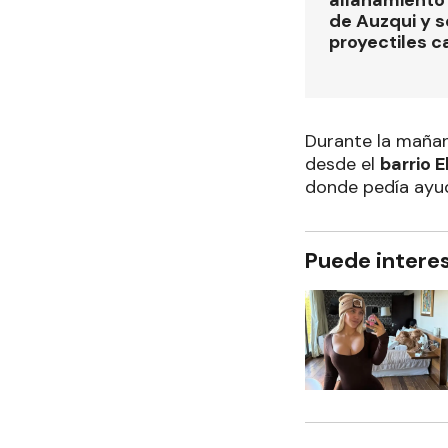
de Auzqui y 
proyectiles ca
Durante la mañan
desde el
barrio E
donde pedía ayud
Puede intere