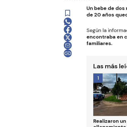
Un bebe de dos
de 20 años quedó
Según la informa
encontraba en c
familiares.
Las más le
1
Realizaron u
allanamiento 