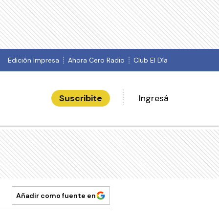
Edición Impresa
Ahora Cero Radio
Club El Día
Suscribite
Ingresá
Añadir como fuente en