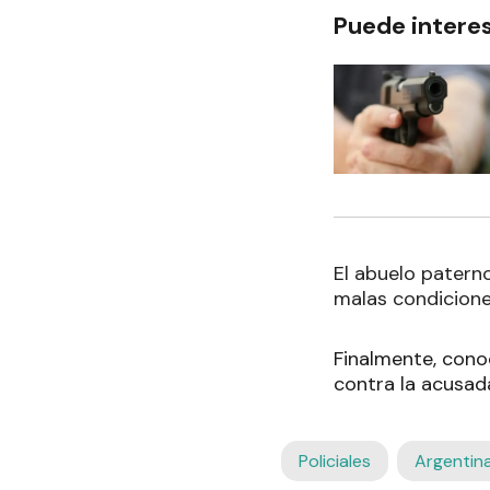
Puede intere
El abuelo patern
malas condiciones
Finalmente, conoc
contra la acusada
Policiales
Argentin