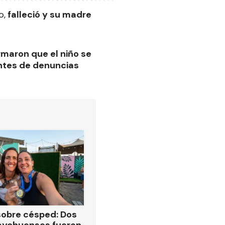
o,
falleció y su madre
rmaron que el niño se
ntes de denuncias
obre césped: Dos
aychuenses fueron