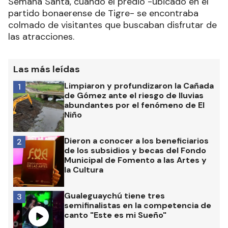
Semana Santa, cuando el predio -ubicado en el
partido bonaerense de Tigre- se encontraba
colmado de visitantes que buscaban disfrutar de
las atracciones.
Las más leídas
Limpiaron y profundizaron la Cañada
1
de Gómez ante el riesgo de lluvias
abundantes por el fenómeno de El
Niño
Dieron a conocer a los beneficiarios
2
de los subsidios y becas del Fondo
Municipal de Fomento a las Artes y
la Cultura
Gualeguaychú tiene tres
3
semifinalistas en la competencia de
canto "Este es mi Sueño"