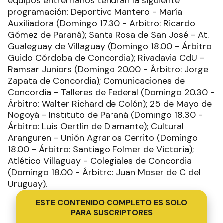
equipos entrerrianos tendrán la siguiente
programación: Deportivo Mantero - María
Auxiliadora (Domingo 17.30 - Arbitro: Ricardo
Gómez de Paraná); Santa Rosa de San José - At.
Gualeguay de Villaguay (Domingo 18.00 - Árbitro
Guido Córdoba de Concordia); Rivadavia CdU -
Ramsar Juniors (Domingo 20.00 - Árbitro: Jorge
Zapata de Concordia); Comunicaciones de
Concordia - Talleres de Federal (Domingo 20.30 -
Árbitro: Walter Richard de Colón); 25 de Mayo de
Nogoyá - Instituto de Paraná (Domingo 18.30 -
Árbitro: Luis Oertlin de Diamante); Cultural
Aranguren - Unión Agrarios Cerrito (Domingo
18.00 - Árbitro: Santiago Folmer de Victoria);
Atlético Villaguay - Colegiales de Concordia
(Domingo 18.00 - Árbitro: Juan Moser de C del
Uruguay).
ESTE CONTENIDO COMPLETO ES SOLO
PARA SUSCRIPTORES