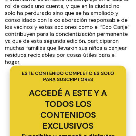
edición del Eco Canje, se recolectaron más de
300kg de estos residuos, lo que son
debidamente clasificados y llevados a la Planta
de Residuos para darle tratamiento final. Las
familias que participaron lograron canjear sus
residuos por artículos de librería, decoración,
alimentos, productos de higiene, indumentaria,
calzado, entre otras cosas. Desde el Área de
Ambiente del Municipio señalaron: “Con estas
actividades de concientización logramos entre
todos evitar que muchos de estos elementos
que tenemos en desuso en cada uno de los
hogares terminen en las calles, cunetas y arroyos,
promoviendo y fortaleciendo el compromiso que
se inició en el 2006 con la Gestión Integral de los
Residuos Sólidos Urbanos, recuperando y
revalorizando la basura, contribuyendo a mitigar
impactos ambientales negativos y
concientizando sobre el consumo responsable y