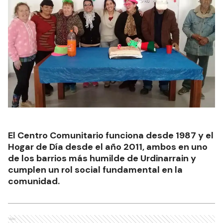
Urdinarrain incorporaron una
nueva unidad
URDINARRAIN
Ads
Comentarios
Debés
iniciar sesión
para poder comentar