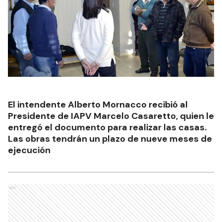
Autor
El Día de Gualeguaychú
NOTAS RELACIONADAS
Investigan si fue intencional
el incendio en la planta de
residuos de Urdinarrain
URDINARRAIN
Exhibía sus partes íntimas en
un parque: Lo detuvieron por
resistencia a la autoridad y