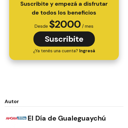
Gante” quién llevó adelante diversas actividades
en la capilla Jesús Obrero desde su tarea
religiosa , solidaria y educativa cuyos especiales
destinatarios fueron los niños y las madres del
barrio. De allí el nombre con el cual se bautizó a
este salón que también funciona dentro del
barrio Jesús Obrero. Además, desde el municipio
de Urdinarrain siempre fue fundamental la tarea
de las trabajadoras sociales que lograron
coordinar esfuerzos en pos del crecimiento
sostenido de un grupo humano con ansias de
trabajar por el bienestar de los vecinos. Entre los
vecinos, se destacó, entre otras, la labor de la
señora Nélida Antonia García de Sartori quien
con su espíritu de lucha y dedicación, se convirtió
en una impulsora de la organización comunitaria
del Barrio Jesús Obrero, al igual que Susana
Figueroa de Asevedo quien fue presidenta de la
comisión y tantos otros hombres y mujeres que