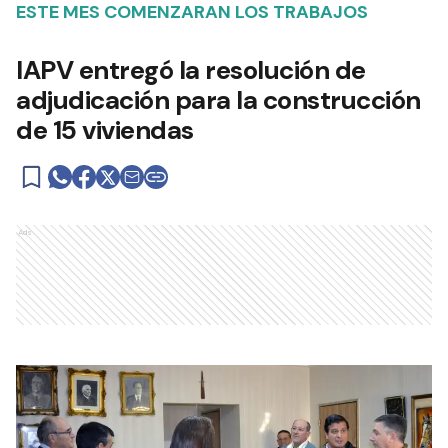
TODOS LOS
CONTENIDOS
EXCLUSIVOS
Suscribite y empezá a disfrutar
de todos los beneficios
$
2000
Desde
/ mes
Suscribite
¿Ya tenés una cuenta?
Ingresá