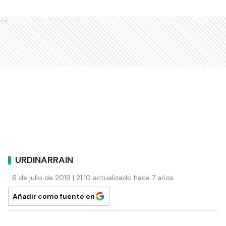
de vida. El comedor es coordinado por Nadia
Acevedo, destinado a personas de edad
avanzada en situación de vulnerabilidad social. El
Salón Comunitario “Hermana Cecilia”, facilitó el
espacio para que allí se les brinde un almuerzo
adecuado pero además realizan otro tipo de
actividades como juegos, costura, trabajos en
pintura, artesanías dibujos etc. Los alimentos son
adquiridos con la ayuda recibida de donaciones,
del municipio y fondos provenientes de
actividades como feria de ropas usadas y del
grupo de trabajo que acompaña este Programa,
que aporta otros recursos, como el gas para la
cocina. Por otra parte, el Municipio abona los
servicios de la coordinadora y la cocinera.
ESTE CONTENIDO COMPLETO ES SOLO
PARA SUSCRIPTORES
ACCEDÉ A ESTE Y A