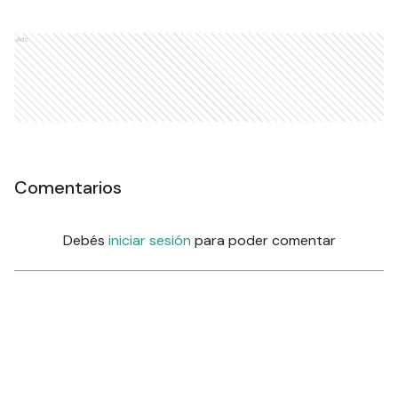
llegaron a ponerle el hombro al barrio- Muchas
personas e instituciones a lo largo de 32 años
han entregado su granito de arena para hacer
grande a este centro barrial conformando la
comisión vecinal, entregando parte de su tiempo,
efectuando donaciones, etc. COMEDOR HOGAR
DE DIA En coincidencia con el 32º Aniversario del
Centro Comunitario Hermana Cecilia, el Comedor
“Hogar de Día” -que funciona en este centro-,
cumplió 8 años de vida “Hogar de Día” es el
nombre que recibe este proyecto tan solidario
como humanitario, que brinda un espacio para
cuidar y contener a los adultos mayores,
reduciendo los momentos que los ponen -
muchas veces- en situaciones de vulnerabilidad
social. El programa es implementado desde el
Área de Acción Social de la Municipalidad de
Urdinarrain, que realiza distintas acciones de
asistencia y promoción social que ayudan a
familias y vecinos para mejorar sus condiciones