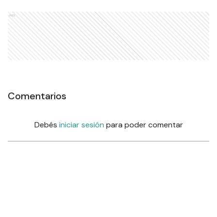
residuos reciclables por cosas útiles para el
hogar.
ESTE CONTENIDO COMPLETO ES SOLO
PARA SUSCRIPTORES
ACCEDÉ A ESTE Y A
TODOS LOS
CONTENIDOS
EXCLUSIVOS
Suscribite y empezá a disfrutar
de todos los beneficios
$
2000
Desde
/ mes
Suscribite