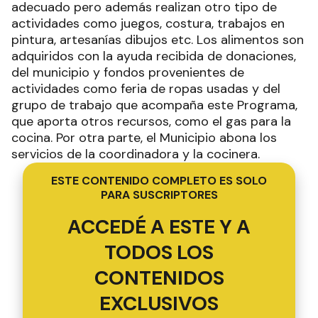
el mismo barrio. Una tarea, que tal vez muchos
desconocen pero que es un todo, para los
vecinos del barrio que encuentran en estos
lugares: contención, compañía, cuidados,
aprendizaje, alimentos y tal vez lo más
importante…amor, de quienes a lo largo de estos
años han aportado su granito de arena para que
estos dos lugares mantengan su llama viva a los
largos de los años. Un 18 de julio de 1987, siendo
intendente Municipal Héctor María Altinier y
dando cumplimiento a la ordenanza 113/86 surgió
la primera Comisión Vecinal del Centro
Comunitario Hermana Cecilia del Barrio Jesús
Obrero de Urdinarrain. Este mes llegó a sus 32
años, un lugar donde además funciona el Hogar
de Día que contiene a adultos mayores donde
entre otras cosas se les aporta la comida diaria.
Un pilar fundamentar en la organización barrial
fue la Hermana Cecilia Fontaneto de la
Congregación de las “Hermanas Franciscanas de