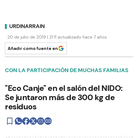
Los Bomberos Voluntarios de
Urdinarrain incorporaron una
nueva unidad
URDINARRAIN
Ads
Comentarios
Debés
iniciar sesión
para poder comentar