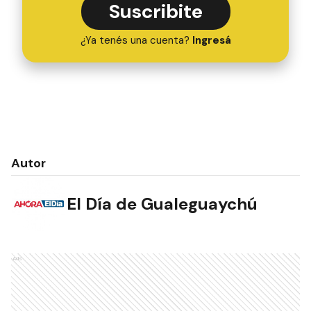
Suscribite
¿Ya tenés una cuenta?
Ingresá
Autor
El Día de Gualeguaychú
NOTAS RELACIONADAS
Investigan si fue intencional