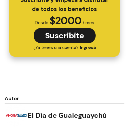
el compromiso ambiental ciudadano”.
URDINARRAIN PIONERA EN LA SEPARACION DE
RESIDUOS La separación de los residuos sólidos
domiciliarios en origen en Urdinarrain, se
estableció por ordenanza en el año 2006. De este
modo, en la ciudad. El proceso de tratamiento de
los mismos se inicia en cada domicilio: el vecino
separa, el recolector los levanta de manera
diferenciada, la cooperativa de trabajo
acondiciona y prensa los secos inorgánicos y
transforma en playones de compostaje los
húmedos orgánicos. De este modo, el
tratamiento es un sistema complejo en el cual el
rol de cada uno cuenta, y que en la ciudad no
solo ha perdurado sino que se ha ampliado y
consolidado con la colaboración responsable de
los vecinos y estas acciones como el “Eco Canje”
contribuyen para la concientización permanente
ya que de esta segunda edición, participaron
muchas familias que llevaron sus niños a canjear