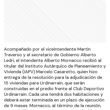
lesiones a un policía
POLICIALES
Se realizó una importante
obra de reparaciones en un
edificio escolar de
Urdinarrain
URDINARRAIN
Los Bomberos Voluntarios de
Urdinarrain incorporaron una
nueva unidad
URDINARRAIN
Ads