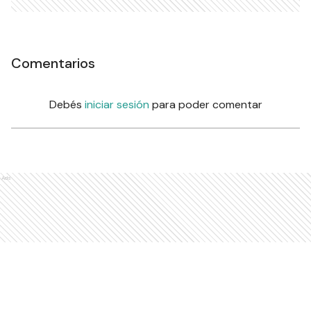
el incendio en la planta de
residuos de Urdinarrain
URDINARRAIN
Exhibía sus partes íntimas en
un parque: Lo detuvieron por
resistencia a la autoridad y
lesiones a un policía
POLICIALES
Se realizó una importante
obra de reparaciones en un
edificio escolar de
Urdinarrain
URDINARRAIN