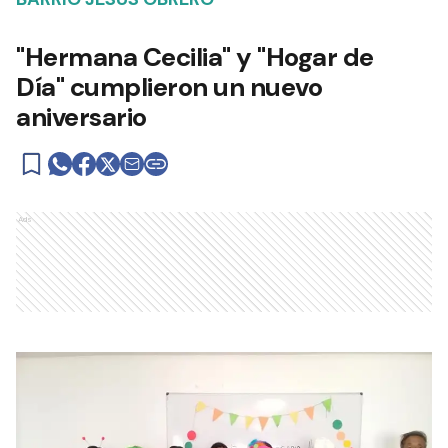
URDINARRAIN
Exhibía sus partes íntimas en
un parque: Lo detuvieron por
resistencia a la autoridad y
lesiones a un policía
POLICIALES
Se realizó una importante
obra de reparaciones en un
edificio escolar de
Urdinarrain
URDINARRAIN
Los Bomberos Voluntarios de