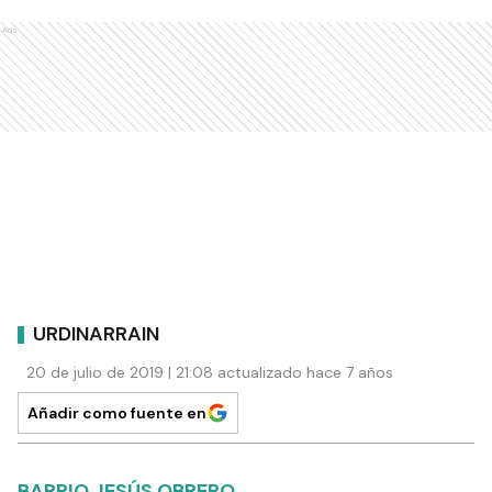
¿Ya tenés una cuenta?
Ingresá
Autor
El Día de Gualeguaychú
NOTAS RELACIONADAS
Investigan si fue intencional
el incendio en la planta de
residuos de Urdinarrain