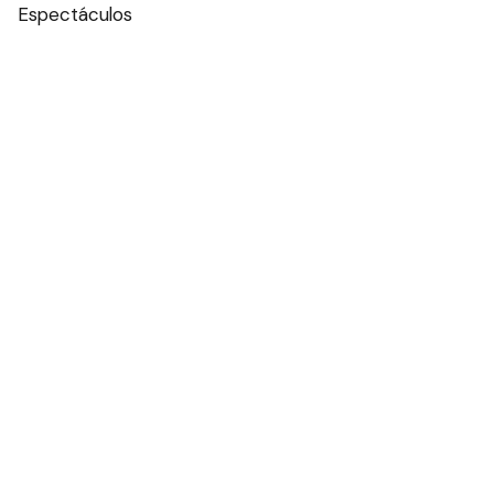
Espectáculos
Edictos
Farmacias de turno
Tiempo
Otros canales
Facebook
X
Instagram
Contacto
Añadir como fuente en