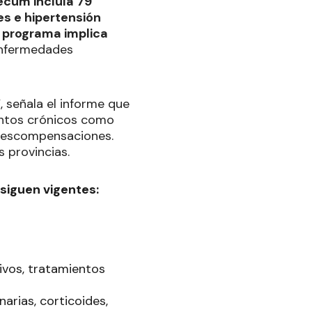
écum incluía 79
s e hipertensión
el programa implica
enfermedades
”
, señala el informe que
ientos crónicos como
 descompensaciones.
 provincias.
siguen vigentes:
sivos, tratamientos
arias, corticoides,