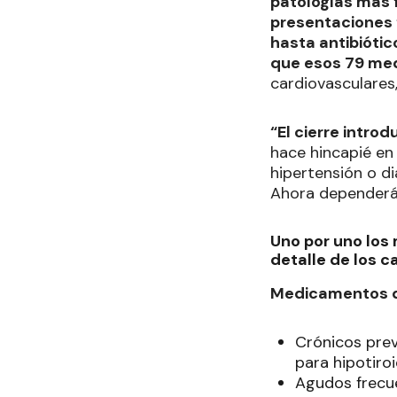
patologías más f
presentaciones 
hasta antibiótic
que esos 79 med
cardiovasculares,
“El cierre intro
hace hincapié en
hipertensión o d
Ahora dependerá 
Uno por uno los
detalle de los c
Medicamentos d
Crónicos preva
para hipotiro
Agudos frecuen