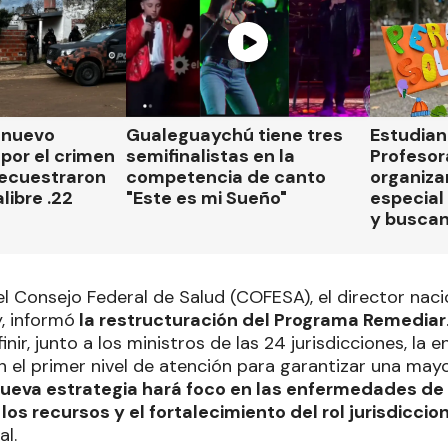
n nuevo
Gualeguaychú tiene tres
Estudian
por el crimen
semifinalistas en la
Profesor
secuestraron
competencia de canto
organiza
libre .22
"Este es mi Sueño"
especial 
y busca
el Consejo Federal de Salud (COFESA), el director na
, informó
la restructuración del Programa Remediar
finir, junto a los ministros de las 24 jurisdicciones, la 
el primer nivel de atención para garantizar una mayor
nueva estrategia hará foco en las enfermedades de 
los recursos y el fortalecimiento del rol jurisdiccio
al.