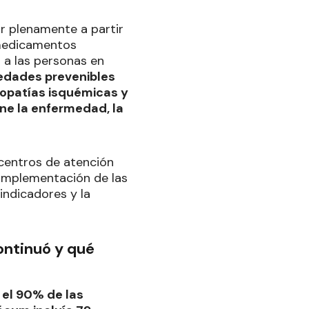
r plenamente a partir
 medicamentos
 a las personas en
medades prevenibles
iopatías isquémicas y
ene la enfermedad, la
 centros de atención
a implementación de las
 indicadores y la
ontinuó y qué
 el 90% de las