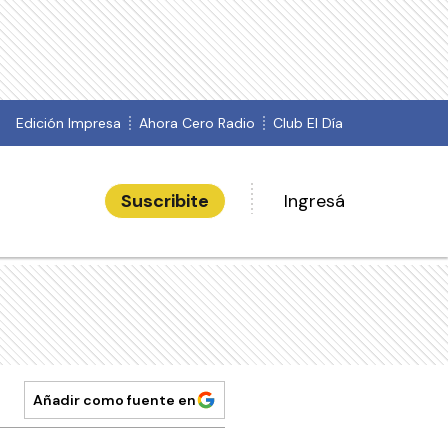
Edición Impresa
Ahora Cero Radio
Club El Día
Suscribite
Ingresá
Añadir como fuente en