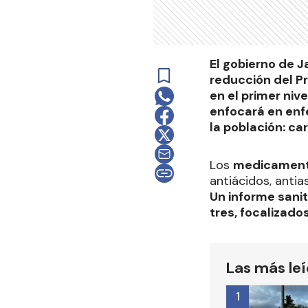
El gobierno de Ja
reducción del P
en el primer niv
enfocará en enf
la población: ca
Los
medicamen
antiácidos, anti
Un informe sani
tres, focalizad
Las más le
1