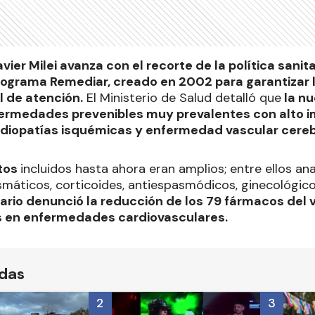
vier Milei avanza con el recorte de la política sanitar
rograma Remediar, creado en 2002 para garantizar la
el de atención.
El Ministerio de Salud detalló que
la nu
ermedades prevenibles muy prevalentes con alto i
rdiopatías isquémicas y enfermedad vascular cerebr
tos
incluidos hasta ahora eran amplios; entre ellos ana
asmáticos, corticoides, antiespasmódicos, ginecológico
tario denunció la reducción de los 79 fármacos de
os en enfermedades cardiovasculares.
ídas
2
3