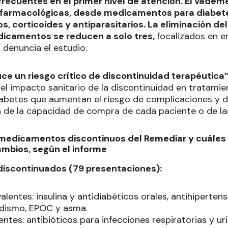
recuentes en el primer nivel de atención. El vadem
farmacológicas, desde medicamentos para diabete
os, corticoides y antiparasitarios. La eliminación d
icamentos se reducen a solo tres,
focalizados en 
 denuncia el estudio.
duce un riesgo crítico de discontinuidad terapéutica
 el impacto sanitario de la discontinuidad en tratam
iabetes que aumentan el riesgo de complicaciones y
de la capacidad de compra de cada paciente o de las
 medicamentos discontinuos del Remediar y cuáles 
ambios, según el informe
iscontinuados (79 presentaciones):
lentes: insulina y antidiabéticos orales, antihiperten
idismo, EPOC y asma.
tes: antibióticos para infecciones respiratorias y urin