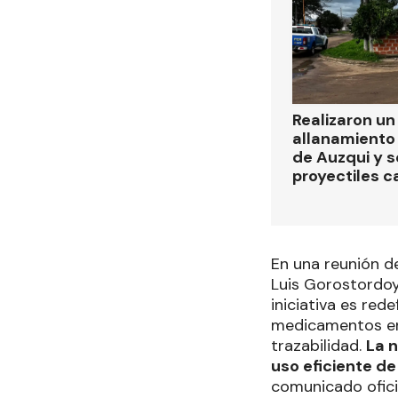
Realizaron u
allanamiento 
de Auzqui y 
proyectiles ca
En una reunión d
Luis Gorostordoy
iniciativa es rede
medicamentos en 
trazabilidad.
La 
uso eficiente de 
comunicado ofici