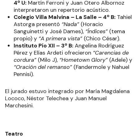
4º U:
Martín Ferroni y Juan Otero Albornoz
interpretaron un repertorio acústico.
Colegio Villa Malvina – La Salle – 4º B:
Tahiel
Astorga presentó
“Nada”
(Horacio
Sanguinetti y José Dames),
“Índices”
(tema
propio) y
“A primera vista”
(Chico César).
Instituto Pío XII – 3º B:
Angelina Rodríguez
Pérez y Elías Ardeti ofrecieron
“Carencias de
cordura”
(Milo J),
“Hometown Glory”
(Adele) y
“Oración del remanso”
(Fandermole y Nahuel
Pennisi).
El jurado estuvo integrado por María Magdalena
Lococo, Néstor Telechea y Juan Manuel
Marchesini.
Teatro