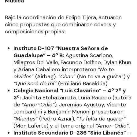
Música
Bajo la coordinación de Felipe Tijera, actuaron
cinco propuestas que combinaron covers y
composiciones propias:
Instituto D-107 “Nuestra Señora de
Guadalupe” – 4º B:
Agustina Scarione,
Milagros Del Valle, Facundo Delfino, Dylan Khun
y Ariana Caballero interpretaron
“No te
olvides”
(Airbag),
“Chau”
(No te va a gustar) y
“Qué será de mí”
(Emiliano Basaldúa).
Colegio Nacional “Luis Clavarino” – 4º 2ª y
3ª:
Jacinta Etchazarreta, Luna Racedo (autora
de
“Amor-Odio”
), Jeremías Ayustuy, Vicente
Lombardini y Benjamín Menoni presentaron
“Mientes”
(Pedro Aznar),
“Tu falta de querer”
(Mon Laferte) y el tema original
“Amor-Odio”
.
Instituto Secundario D-236 “Sirio Libanés” –